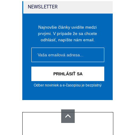
NEWSLETTER
Najnovšie články uvidíte medzi
prvými. V prípade že sa chcete
odhlásiť, napíšte nám email.
PRIHLÁSIŤ SA
Odber noviniek a e-časopisu je bezplatný