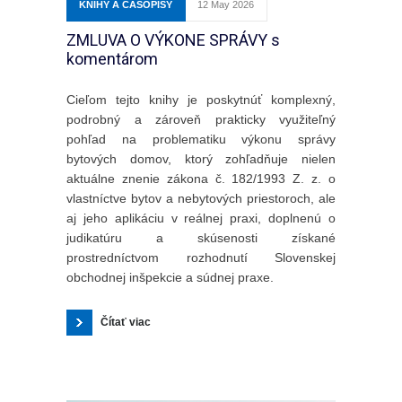
KNIHY A ČASOPISY
12 May 2026
ZMLUVA O VÝKONE SPRÁVY s
komentárom
Cieľom tejto knihy je poskytnúť komplexný,
podrobný a zároveň prakticky využiteľný
pohľad na problematiku výkonu správy
bytových domov, ktorý zohľadňuje nielen
aktuálne znenie zákona č. 182/1993 Z. z. o
vlastníctve bytov a nebytových priestoroch, ale
aj jeho aplikáciu v reálnej praxi, doplnenú o
judikatúru a skúsenosti získané
prostredníctvom rozhodnutí Slovenskej
obchodnej inšpekcie a súdnej praxe.
Čítať viac