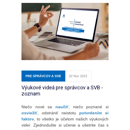
PRE SPRÁVCOV A SVB
02 Nov 2023
Výukové videá pre správcov a SVB -
zoznam
Niečo nové sa
naučiť
, niečo poznané si
osviežiť
, odstrániť neistotu
potvrdením si
faktov
, to všetko je účelom našich výukových
videí. Zjednodušte si učenie a ušetrite čas s