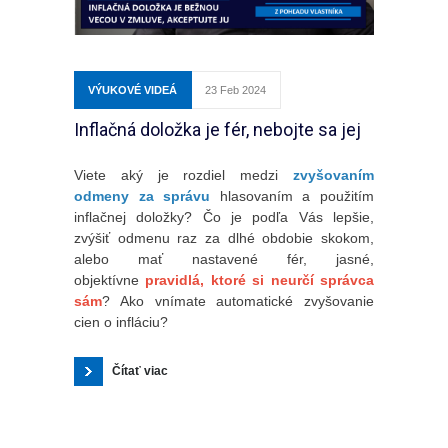
VÝUKOVÉ VIDEÁ
23 Feb 2024
Inflačná doložka je fér, nebojte sa jej
Viete aký je rozdiel medzi
zvyšovaním
odmeny za správu
hlasovaním a použitím
inflačnej doložky? Čo je podľa Vás lepšie,
zvýšiť odmenu raz za dlhé obdobie skokom,
alebo mať nastavené fér, jasné,
objektívne
pravidlá, ktoré si neurčí správca
sám
? Ako vnímate automatické zvyšovanie
cien o infláciu?
Čítať viac