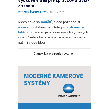
Výukové videá pre správcov a SVB -
zoznam
PRE SPRÁVCOV A SVB
02 Nov 2023
Niečo nové sa
naučiť
, niečo poznané si
osviežiť
, odstrániť neistotu
potvrdením si
faktov
, to všetko je účelom našich výukových
videí. Zjednodušte si učenie a ušetrite čas s
našimi video blogmi
Článok iba pre registrovaných