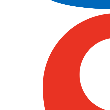
127
ČLENOV