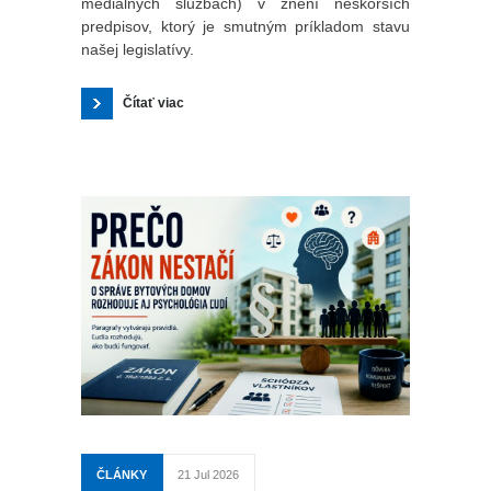
mediálnych službách) v znení neskorších
predpisov, ktorý je smutným príkladom stavu
našej legislatívy.
Čítať viac
ČLÁNKY
21 Jul 2026