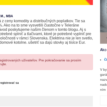
L.M., MBA
 z ceny komodity a distribučných poplatkov. Tie sa
%. Ako na to sme vysvetlili čiastočne v Teleráne
ávod poskytujeme našim členom v tomto blogu. Aj s
trebné splniť a tlačivami, ktoré je potrebné vyplniť pre
oločnosti v rámci Slovenska. Elektrina nie je len svetlo,
domové kotolne. ušetriť sa dajú stovky aj tisíce Eur.
Ako
Č
registrovaných užívateľov. Pre pokračovanie sa prosím
ujte.
V by
gará
nazv
registrovať sa
nado
ním 