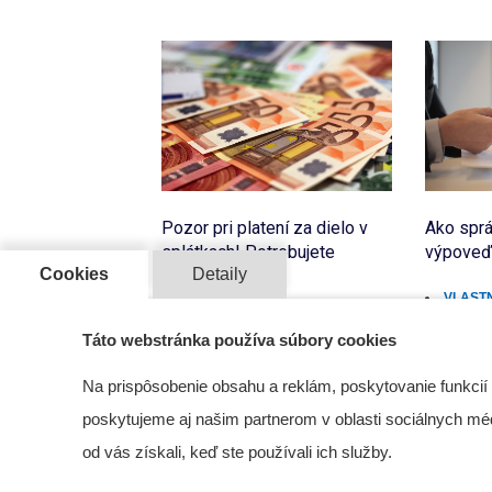
Pozor pri platení za dielo v
Ako sprá
splátkach! Potrebujete
výpoveď
Cookies
Detaily
súhlas?
VLASTN
SPOLOČENSTVÁ SVB
02 Sep
Táto webstránka používa súbory cookies
01 Sep 2021
Na prispôsobenie obsahu a reklám, poskytovanie funkcií
poskytujeme aj našim partnerom v oblasti sociálnych médií
od vás získali, keď ste používali ich služby.