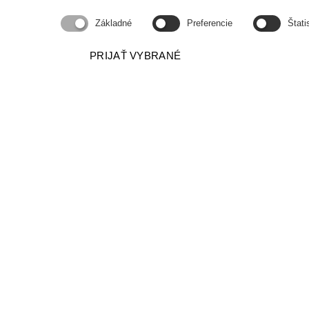
Základné
Preferencie
Štati
PRIJAŤ VYBRANÉ
O.Z. PODPORA SPRÁVY
PODPORA, POMOC A PORADENSTVO PRI
SPRÁVE BYTOVÝCH DOMOV
Adresa
Kancelária
Vyšehradská 4, 851 06 Bratisla
Konzultácie Pondelok 14:00 - 16:00
Utorok 9:00 - 11:00
iný termín po dohode