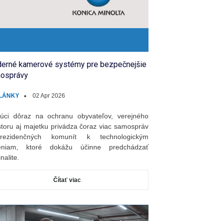
erné kamerové systémy pre bezpečnejšie
osprávy
LÁNKY
02 Apr 2026
úci dôraz na ochranu obyvateľov, verejného
storu aj majetku privádza čoraz viac samospráv
ezidenčných komunít k technologickým
šeniam, ktoré dokážu účinne predchádzať
nalite.
Čítať viac