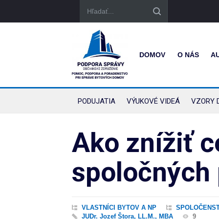
DOMOV
O NÁS
A
PODUJATIA
VÝUKOVÉ VIDEÁ
VZORY 
Ako znížiť c
spoločných 
VLASTNÍCI BYTOV A NP
SPOLOČENST
JUDr. Jozef Štora, LL.M., MBA
9