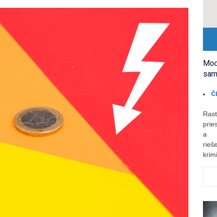
Mod
sam
Č
Rast
prie
a r
rie
krimi