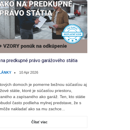
 na predkupné právo garážového státia
LÁNKY
10 Apr 2026
tových domoch je pomerne bežnou súčasťou aj
žové státie, ktoré je súčasťou priestoru,
aného a zapísaného ako garáž. Ten, kto státie
budol často podlieha mylnej predstave, že s
môže nakladať ako sa mu zachce...
Čítať viac