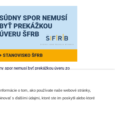
 platne zvolať schôdzu a
Ako vyhlásiť písomné
ádnuť zápisnicu?
hlasovanie a jeho výsledky?
ny spor nemusí byť prekážkou úveru zo
POLOČENSTVÁ SVB
VLASTNÍCI BYTOV A NP
RB
 Apr 2026
11 May 2026
LÁNKY
20 Apr 2026
Informácie o tom, ako používate naše webové stránky,
iehajúci súdny spor je prekážkou pre čerpanie
novať s ďalšími údajmi, ktoré ste im poskytli alebo ktoré
triedkov ŠFRB. Je to pravda alebo mýtus? Je aj
je, má to svoje pravidlá, ale dobrou správou je,
äčšina sporov prekážkou nie sú.