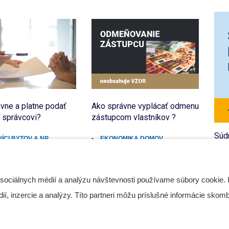
vne a platne podať
Ako správne vyplácať odmenu
Ako
 správcovi?
zástupcom vlastníkov ?
zvl
Súd
ÍCI BYTOV A NP
EKONOMIKA DOMOV
S
ŠF
 2021
26 Mar 2026
13
Č
 sociálnych médií a analýzu návštevnosti používame súbory cookie. 
Preb
, inzercie a analýzy. Títo partneri môžu príslušné informácie skombi
pros
nie 
že v