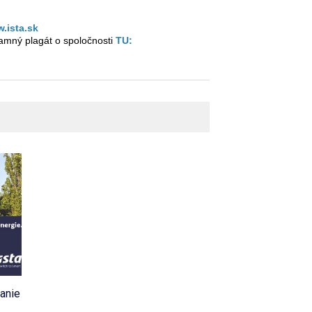
.ista.sk
lamný plagát o spoločnosti
TU:
vanie