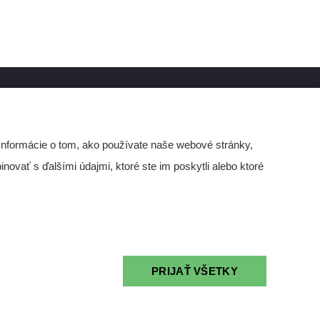
dber noviniek
Informácie o tom, ako používate naše webové stránky,
láste sa na odber noviniek.
novať s ďalšími údajmi, ktoré ste im poskytli alebo ktoré
ovšie články uvidíte medzi prvými. Odber
niek je bezplatný.
PRIJAŤ VŠETKY
Prihlásiť