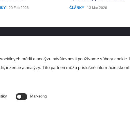
NKY
20 Feb 2026
ČLÁNKY
13 Mar 2026
Najnovšie články
O
 sociálnych médií a analýzu návštevnosti používame súbory cookie. 
Prih
Prečo zákon nestačí? Lebo
, inzercie a analýzy. Títo partneri môžu príslušné informácie skombi
Najn
konfirmačné skreslenie...
novi
ČLÁNKY
21 Jul 2026
va
stiky
Marketing
BEZPLATNÝ ODBORNÝ
SEMINÁR V KOŠICIACH
24.9.2026
PODUJATIA
20 Jul 2026
va