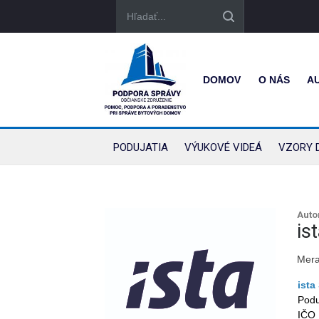
DOMOV
O NÁS
A
PODUJATIA
VÝUKOVÉ VIDEÁ
VZORY 
Auto
is
Mera
ista
Podu
IČO 