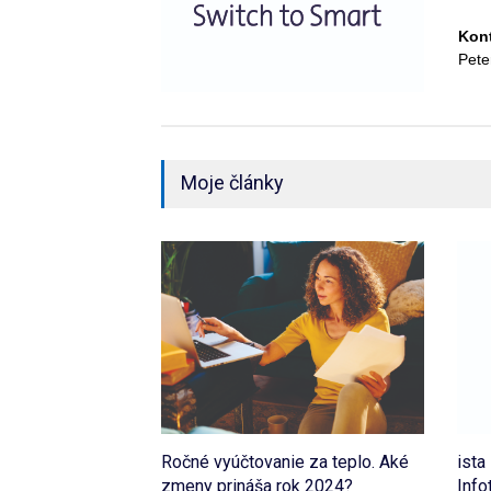
Kon
Pete
Moje články
Ročné vyúčtovanie za teplo. Aké
ista
zmeny prináša rok 2024?
Inf