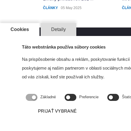
ČLÁNKY
05 May 2025
ČLÁ
Cookies
Detaily
Táto webstránka používa súbory cookies
O.Z. PODPORA SPRÁVY
Na prispôsobenie obsahu a reklám, poskytovanie funkcií
PODPORA, POMOC A PORADENSTVO PRI
poskytujeme aj našim partnerom v oblasti sociálnych médií
SPRÁVE BYTOVÝCH DOMOV
od vás získali, keď ste používali ich služby.
Adresa
Kancelária
Vyšehradská 4, 851 06 Bratisla
Základné
Preferencie
Štati
Konzultácie Pondelok 14:00 - 16:00
Utorok 9:00 - 11:00
PRIJAŤ VYBRANÉ
iný termín po dohode
Sídlo Staré Grunty 162, 841 04 Bratisla