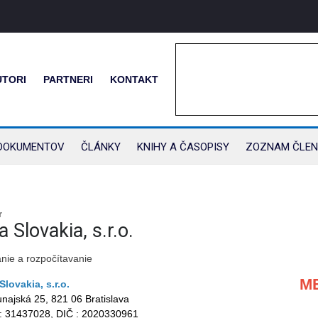
UTORI
PARTNERI
KONTAKT
DOKUMENTOV
ČLÁNKY
KNIHY A ČASOPISY
ZOZNAM ČLEN
r
ta Slovakia, s.r.o.
nie a rozpočítavanie
M
 Slovakia, s.r.o.
najská 25, 821 06 Bratislava
: 31437028, DIČ : 2020330961