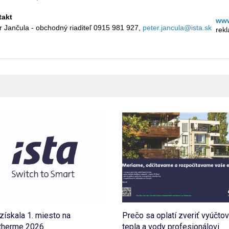
takt
www
r Jančula - obchodný riaditeľ 0915 981 927,
peter.jancula@ista.sk
rek
 získala 1. miesto na
Prečo sa oplatí zveriť vyúčto
otherme 2026
tepla a vody profesionálovi