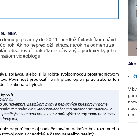
L.M., MBA
domu je povinný do 30.11. predložiť vlastníkom návrh
úci rok. Ak ho nepredloží, stráca nárok na odmenu za
 plán obsahovať, nakoľko je záväzný a podmienky jeho
v našom videoblogu.
Ako
náva správca, alebo si ju robíte svojpomocou prostredníctvom
Č
ytov. Povinnosť predložiť návrh plánu opráv je zo zákona len
ds. 1 zákona o bytoch
V by
o bytoch
gará
vinný...
nazv
do 30. novembra vlastníkom bytov a nebytových priestorov v dome
nado
dujúci kalendárny rok, ktorý zohľadní najmä opotrebenie materiálu a
 spoločných zariadení domu a navrhnúť výšku tvorby fondu prevádzky
ním 
ndárny rok,
vanie odporúčame aj spoločenstvám, nakoľko bez rozumného
e rozvoj domu chaotický a často nerealizovateľný.