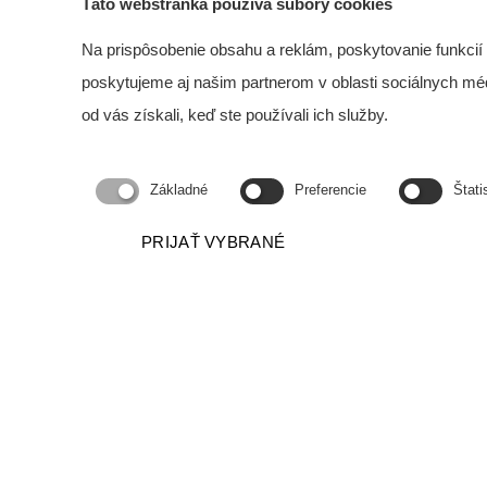
Táto webstránka používa súbory cookies
Na prispôsobenie obsahu a reklám, poskytovanie funkcií
poskytujeme aj našim partnerom v oblasti sociálnych médií
od vás získali, keď ste používali ich služby.
Základné
Preferencie
Štati
Elektronické hlasovanie v
Elektron
PRIJAŤ VYBRANÉ
DOMUS-e z pohľadu správcu
DOMUS-e
VIDEÁ PRE VLASTNÍKOV
VIDEÁ 
13 Jun 2022
30 Jun 
O.Z. PODPORA SPRÁVY