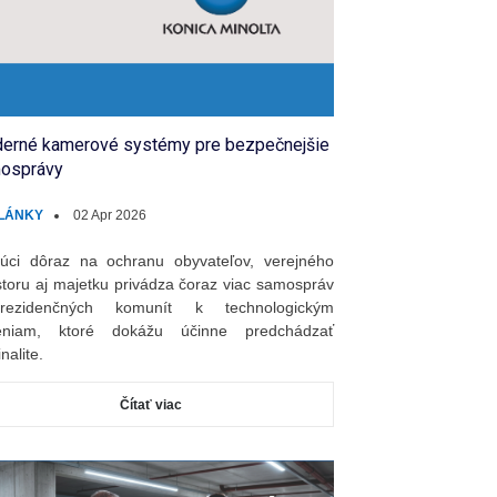
erné kamerové systémy pre bezpečnejšie
osprávy
LÁNKY
02 Apr 2026
úci dôraz na ochranu obyvateľov, verejného
storu aj majetku privádza čoraz viac samospráv
ezidenčných komunít k technologickým
šeniam, ktoré dokážu účinne predchádzať
nalite.
Čítať viac