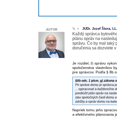
JUDr. Jozef Štora, L
AUTOR
Každý správca bytového 
plánu opráv na nasleduj
správu. Čo by mal taký
doručenia sa dozviete 
Je rozdiel, či správu vyko
spoločenstva vlastníkov b
pre správcov. Podľa § 8b o
§8b ods. 1 písm. g) zákona 
Pri správe domu je správca po
... vypracovať a každoročne 
predložiť plán opráv na nasle
stav spoločných častí domu a
údržby a opráv domu na kale
Napriek tomu jeho spraco
a efektívneho plánovania j