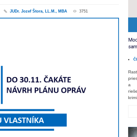
JUDr. Jozef Štora, LL.M., MBA
3751
Mod
sam
Č
Rast
prie
a r
rie
krimi