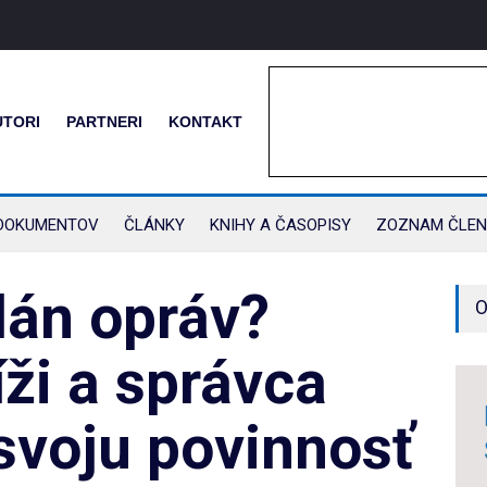
UTORI
PARTNERI
KONTAKT
DOKUMENTOV
ČLÁNKY
KNIHY A ČASOPISY
ZOZNAM ČLEN
lán opráv?
O
íži a správca
 svoju povinnosť