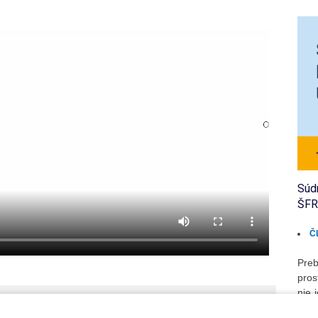
Súd
ŠF
Č
Preb
pros
nie 
že v