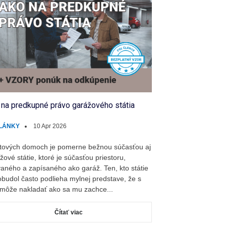
 na predkupné právo garážového státia
LÁNKY
10 Apr 2026
tových domoch je pomerne bežnou súčasťou aj
žové státie, ktoré je súčasťou priestoru,
aného a zapísaného ako garáž. Ten, kto státie
budol často podlieha mylnej predstave, že s
môže nakladať ako sa mu zachce...
Čítať viac