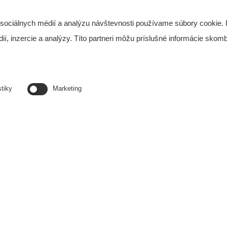
 sociálnych médií a analýzu návštevnosti používame súbory cookie. 
, inzercie a analýzy. Títo partneri môžu príslušné informácie skombi
stiky
Marketing
ické hlasovanie v
Recepcia združenia 2023
Ako
 z pohľadu vlastníka
klim
VIDEÁ PRE VLASTNÍKOV
PRE VLASTNÍKOV
V
27 Oct 2023
2022
30
Najnovšie články
O