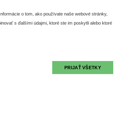
Čítať viac
Informácie o tom, ako používate naše webové stránky,
novať s ďalšími údajmi, ktoré ste im poskytli alebo ktoré
 získať súhlas na montáž
Je možné skrátiť hlasovanie,
PRIJAŤ VŠETKY
atizácie
ak už máte dostatok hlasov?
IDEÁ PRE VLASTNÍKOV
ČLÁNKY
31 Oct 2023
 Oct 2023
dber noviniek