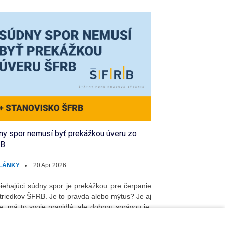
ny spor nemusí byť prekážkou úveru zo
RB
LÁNKY
20 Apr 2026
iehajúci súdny spor je prekážkou pre čerpanie
triedkov ŠFRB. Je to pravda alebo mýtus? Je aj
je, má to svoje pravidlá, ale dobrou správou je,
äčšina sporov prekážkou nie sú.