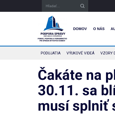
DOMOV
O NÁS
A
PODUJATIA
VÝUKOVÉ VIDEÁ
VZORY 
Čakáte na p
30.11. sa bl
musí splniť