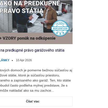
 na predkupné právo garážového státia
LÁNKY
10 Apr 2026
tových domoch je pomerne bežnou súčasťou aj
žové státie, ktoré je súčasťou priestoru,
aného a zapísaného ako garáž. Ten, kto státie
budol často podlieha mylnej predstave, že s
môže nakladať ako sa mu zachce...
Čítať viac