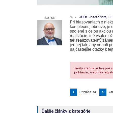
JUDr. Jozef Štora, L
AUTOR
Pri hlasovaniach o niek
komplexnej obnove, je o
spojené s celou akciou
realizácie, iné však m
tak realizovateľný záme
jednej tak, aby neboli 
najčastejšie otázky k tej
Tento článok je len pre 
prihláste, alebo zaregistr
Prihlásiť sa
Za
Ďalšie články z kategórie