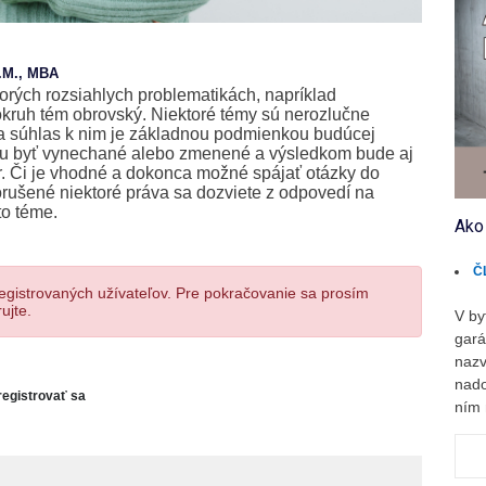
L.M., MBA
torých rozsiahlych problematikách, napríklad
kruh tém obrovský. Niektoré témy sú nerozlučne
 a súhlas k nim je základnou podmienkou budúcej
ôžu byť vynechané alebo zmenené a výsledkom bude aj
r. Či je vhodné a dokonca možné spájať otázky do
porušené niektoré práva sa dozviete z odpovedí na
to téme.
Ako
Č
registrovaných užívateľov. Pre pokračovanie sa prosím
ujte.
V by
gará
nazv
nado
registrovať sa
ním 