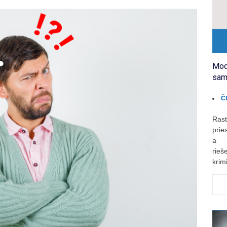
Mod
sam
Č
Rast
prie
a r
rie
krimi