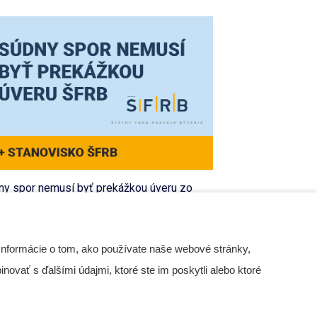
 vyhlásiť písomné
Písomné hlasovanie - priebeh
ovanie a jeho výsledky?
a realizácia
ny spor nemusí byť prekážkou úveru zo
RB
LASTNÍCI BYTOV A NP
ČLÁNKY
13 May 2026
1 May 2026
LÁNKY
20 Apr 2026
Informácie o tom, ako používate naše webové stránky,
iehajúci súdny spor je prekážkou pre čerpanie
novať s ďalšími údajmi, ktoré ste im poskytli alebo ktoré
triedkov ŠFRB. Je to pravda alebo mýtus? Je aj
je, má to svoje pravidlá, ale dobrou správou je,
äčšina sporov prekážkou nie sú.