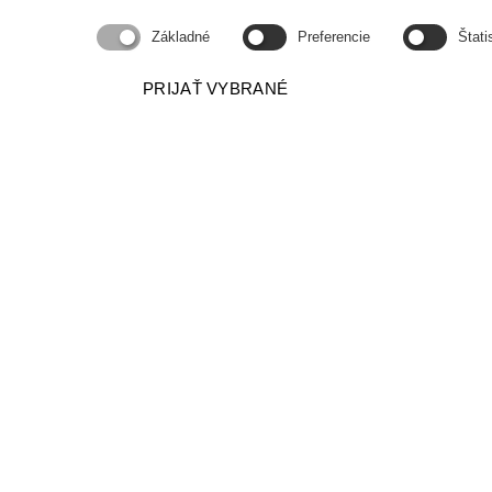
Základné
Preferencie
Štati
PRIJAŤ VYBRANÉ
O.Z. PODPORA SPRÁVY
PODPORA, POMOC A PORADENSTVO PRI
SPRÁVE BYTOVÝCH DOMOV
Adresa
Kancelária
Vyšehradská 4, 851 06 Bratisla
Konzultácie Pondelok 14:00 - 16:00
Utorok 9:00 - 11:00
iný termín po dohode