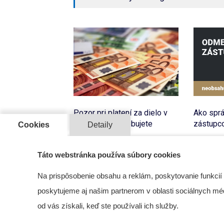
Pozor pri platení za dielo v
Ako spr
splátkach! Potrebujete
zástupco
Cookies
Detaily
súhlas?
EKONO
Táto webstránka používa súbory cookies
SPOLOČENSTVÁ SVB
26 Mar 
01 Sep 2021
Na prispôsobenie obsahu a reklám, poskytovanie funkcií
poskytujeme aj našim partnerom v oblasti sociálnych médií
od vás získali, keď ste používali ich služby.