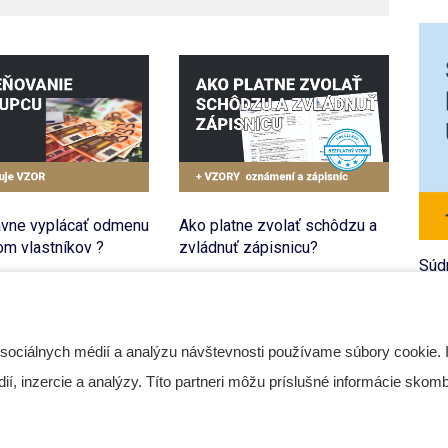
ávne vyplácať odmenu
Ako platne zvolať schôdzu a
Ako
m vlastníkov ?
zvládnuť zápisnicu?
hlas
Súd
ŠF
MIKA DOMOV
SPOLOČENSTVÁ SVB
V
2026
13 Apr 2026
1
Č
 sociálnych médií a analýzu návštevnosti používame súbory cookie. 
Preb
, inzercie a analýzy. Títo partneri môžu príslušné informácie skombi
pros
nie 
že v