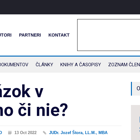
UTORI
PARTNERI
KONTAKT
DOKUMENTOV
ČLÁNKY
KNIHY A ČASOPISY
ZOZNAM ČLEN
ázok v
O
o či nie?
D
13 Oct 2022
JUDr. Jozef Štora, LL.M., MBA