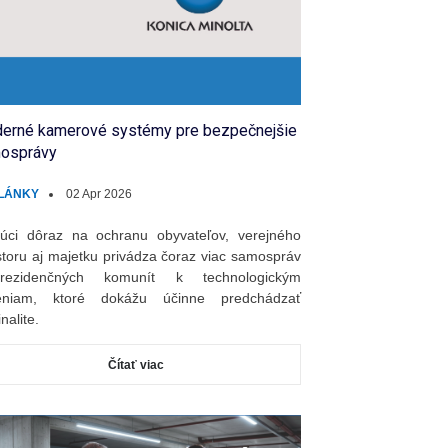
erné kamerové systémy pre bezpečnejšie
osprávy
LÁNKY
02 Apr 2026
úci dôraz na ochranu obyvateľov, verejného
storu aj majetku privádza čoraz viac samospráv
ezidenčných komunít k technologickým
šeniam, ktoré dokážu účinne predchádzať
nalite.
Čítať viac