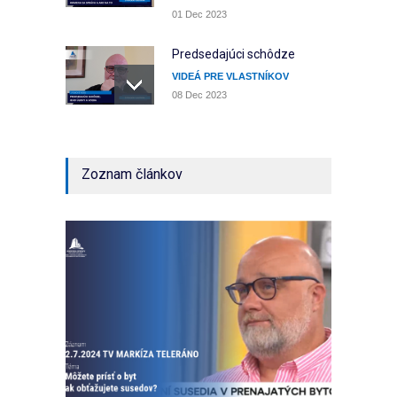
01 Dec 2023
Predsedajúci schôdze
VIDEÁ PRE VLASTNÍKOV
08 Dec 2023
Program schôdze a jeho
zmena
Zoznam článkov
VIDEÁ PRE VLASTNÍKOV
10 Dec 2023
Vedeli ste, že hlučné
správanie môže skončiť
predajom bytu?
VIDEÁ PRE VLASTNÍKOV
02 Jul 2024