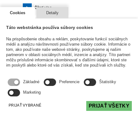
Čítať viac
Cookies
Detaily
Táto webstránka používa súbory cookies
Na prispôsobenie obsahu a reklám, poskytovanie funkcií sociálnych
médií a analýzu návštevnosti používame súbory cookie. Informácie o
tom, ako používate naše webové stránky, poskytujeme aj našim
partnerom v oblasti sociálnych médií, inzercie a analýzy. Títo partneri
môžu príslušné informácie skombinovať s ďalšími údajmi, ktoré ste
im poskytli alebo ktoré od vás získali, keď ste používali ich služby.
Základné
Preferencie
Štatistiky
Marketing
Zdržanie sa hlasovania vlastníkom
PRIJAŤ VYBRANÉ
PRIJAŤ VŠETKY
VIDEÁ PRE VLASTNÍKOV
07 Nov 2023
Zdržať sa môžete, ale viete aké to má