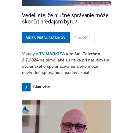
Vedeli ste, že hlučné správanie môže
skončiť predajom bytu?
VIDEÁ PRE VLASTNÍKOV
02 Jul 2024
Vstupy v
TV MARKÍZA
v relácii Teleráno
2.7.2024
na tému, aké sú riziká pri narušovaní
občianskeho spolunažívania a ako môže
nevhodné správanie susedov skočiť.
Čítať viac