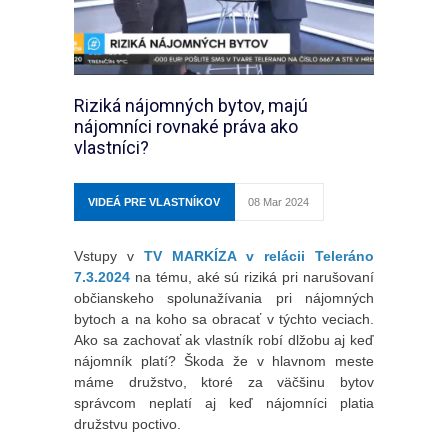
Riziká nájomných bytov, majú
nájomníci rovnaké práva ako
vlastníci?
VIDEÁ PRE VLASTNÍKOV
08 Mar 2024
Vstupy v
TV MARKÍZA v relácii Teleráno
7.3.2024
na tému, aké sú riziká pri narušovaní
občianskeho spolunažívania pri nájomných
bytoch a na koho sa obracať v týchto veciach.
Ako sa zachovať ak vlastník robí dlžobu aj keď
nájomník platí? Škoda že v hlavnom meste
máme družstvo, ktoré za väčšinu bytov
správcom neplatí aj keď nájomníci platia
družstvu poctivo.