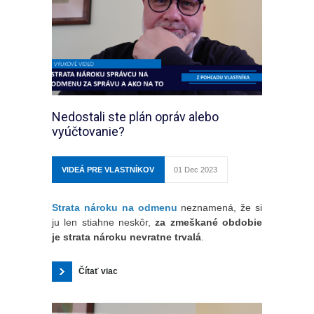
Nedostali ste plán opráv alebo
vyúčtovanie?
VIDEÁ PRE VLASTNÍKOV
01 Dec 2023
Strata nároku na odmenu
neznamená, že si
ju len stiahne neskôr,
za zmeškané obdobie
je strata nároku nevratne trvalá
.
Čítať viac