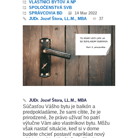
VLASTNÍCI BYTOV A NP
SPOLOČENSTVÁ SVB
SPRÁVCOVIA BD
14 Mar 2022
JUDr. Jozef Štora, LL.M., MBA
37
JUDr. Jozef Štora, LL.M., MBA
Súčasťou Vášho bytu je balkón a
predpokladáme, že sami cítite, že je
prirodzené, že právo užívať ho patrí
výlučne Vám ako vlastníkovi bytu. Môžu
však nastať situácie, keď si v dome
budete chcieť postaviť napríklad nový