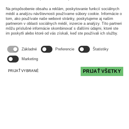
ŠFRB
Na prispôsobenie obsahu a reklám, poskytovanie funkcií sociálnych
ČLÁNKY
20 Apr 2026
médií a analýzu návštevnosti používame súbory cookie. Informácie o
tom, ako používate naše webové stránky, poskytujeme aj našim
partnerom v oblasti sociálnych médií, inzercie a analýzy. Títo partneri
Prebiehajúci súdny spor je prekážkou pre
môžu príslušné informácie skombinovať s ďalšími údajmi, ktoré ste
čerpanie prostriedkov ŠFRB. Je to pravda
im poskytli alebo ktoré od vás získali, keď ste používali ich služby.
alebo mýtus? Je aj nie je, má to svoje pravidlá,
ale dobrou správou je, že väčšina sporov
prekážkou nie sú.
Základné
Preferencie
Štatistiky
Marketing
Čítať viac
PRIJAŤ VYBRANÉ
PRIJAŤ VŠETKY
O.Z. PODPORA SPRÁVY
PODPORA, POMOC A PORADENSTVO PRI
SPRÁVE BYTOVÝCH DOMOV