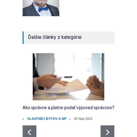
Ďalšie články z kategórie
Ako správne a platne podať výpoveď správcovi?
Ako sp
vlastní
VLASTNÍCI BYTOV A NP
02 Sep 2021
EKO