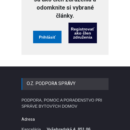
odomknite si vybrané
články.
Registrovať
ako člen
Prihlásiť
združenia
O.Z. PODPORA SPRÁVY
PODPORA, POMOC A PORADENSTVO PRI
SPRÁVE BYTOVÝCH DOMOV
Adresa
Kancelária
Vyšehradská 4, 851 06