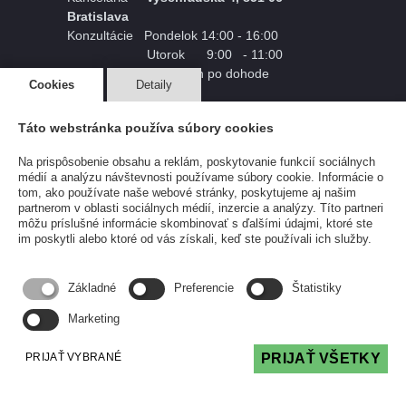
Bratislava
Konzultácie Pondelok 14:00 - 16:00
Utorok 9:00 - 11:00
iný termín po dohode
Cookies
Detaily
Sídlo Staré Grunty 162, 841 04
Táto webstránka používa súbory cookies
Bratislava
bez možnosti kontaktu
Na prispôsobenie obsahu a reklám, poskytovanie funkcií sociálnych
médií a analýzu návštevnosti používame súbory cookie. Informácie o
tom, ako používate naše webové stránky, poskytujeme aj našim
IČO 54296056
partnerom v oblasti sociálnych médií, inzercie a analýzy. Títo partneri
DIČ 2122154661
môžu príslušné informácie skombinovať s ďalšími údajmi, ktoré ste
im poskytli alebo ktoré od vás získali, keď ste používali ich služby.
Kontakty
Telefón:
0903 724 895
Základné
Preferencie
Štatistiky
E-mail:
infolinka@podporaspravy.sk
Marketing
PRIJAŤ VYBRANÉ
PRIJAŤ VŠETKY
Najnovšie články