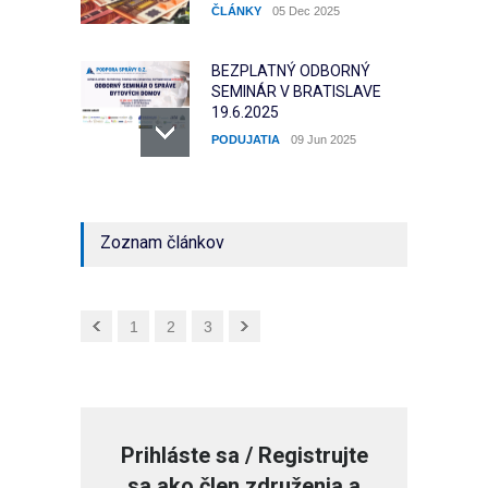
ČLÁNKY
05 Dec 2025
BEZPLATNÝ ODBORNÝ
SEMINÁR V BRATISLAVE
19.6.2025
PODUJATIA
09 Jun 2025
Povinnosť pre správcov a
SVB umožniť prístup
Zoznam článkov
ČLÁNKY
17 Jun 2025
Prehľad nových poplatkov
1
2
3
za stavebnú činnosť pre BD
VLASTNÍCI BYTOV A NP
01 Jul 2025
Prihláste sa / Registrujte
sa ako člen združenia a