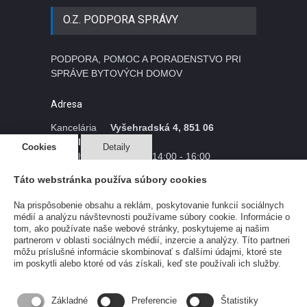
O.Z. PODPORA SPRÁVY
PODPORA, POMOC A PORADENSTVO PRI
SPRÁVE BYTOVÝCH DOMOV
Adresa
Kancelária
Vyšehradská 4, 851 06
Bratislava
Cookies
Detaily
Konzultácie Pondelok 14:00 - 16:00
Utorok 9:00 - 11:00
Táto webstránka používa súbory cookies
iný termín po dohode
Na prispôsobenie obsahu a reklám, poskytovanie funkcií sociálnych
médií a analýzu návštevnosti používame súbory cookie. Informácie o
Sídlo Staré Grunty 162, 841 04
tom, ako používate naše webové stránky, poskytujeme aj našim
Bratislava
partnerom v oblasti sociálnych médií, inzercie a analýzy. Títo partneri
bez možnosti kontaktu
môžu príslušné informácie skombinovať s ďalšími údajmi, ktoré ste
im poskytli alebo ktoré od vás získali, keď ste používali ich služby.
IČO 54296056
DIČ 2122154661
Základné
Preferencie
Štatistiky