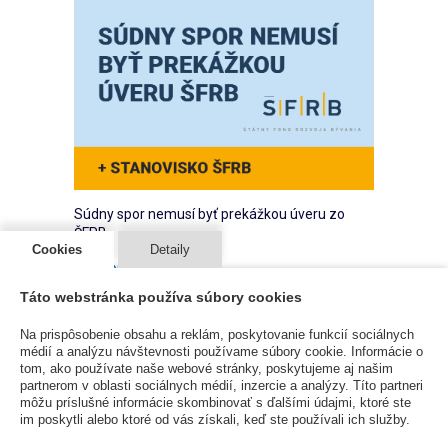
Súdny spor nemusí byť prekážkou úveru zo
ŠFRB
Cookies
Detaily
ČLÁNKY
20 Apr 2026
Táto webstránka používa súbory cookies
Prebiehajúci súdny spor je prekážkou pre
čerpanie prostriedkov ŠFRB. Je to pravda
Na prispôsobenie obsahu a reklám, poskytovanie funkcií sociálnych
alebo mýtus? Je aj nie je, má to svoje pravidlá,
médií a analýzu návštevnosti používame súbory cookie. Informácie o
tom, ako používate naše webové stránky, poskytujeme aj našim
ale dobrou správou je, že väčšina sporov
partnerom v oblasti sociálnych médií, inzercie a analýzy. Títo partneri
prekážkou nie sú.
môžu príslušné informácie skombinovať s ďalšími údajmi, ktoré ste
im poskytli alebo ktoré od vás získali, keď ste používali ich služby.
Čítať viac