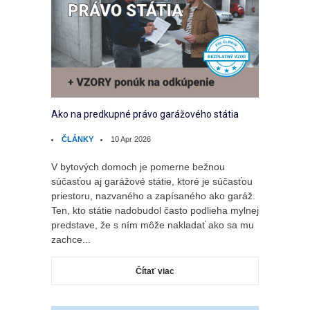
Ako na predkupné právo garážového státia
ČLÁNKY
10 Apr 2026
V bytových domoch je pomerne bežnou
súčasťou aj garážové státie, ktoré je súčasťou
priestoru, nazvaného a zapísaného ako garáž.
Ten, kto státie nadobudol často podlieha mylnej
predstave, že s ním môže nakladať ako sa mu
zachce...
Čítať viac