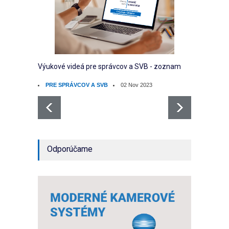
Výukové videá pre správcov a SVB - zoznam
Počíta
PRE SPRÁVCOV A SVB
02 Nov 2023
PRE 
Odporúčame