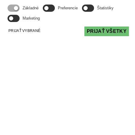
Základné
Preferencie
Štatistiky
Marketing
PRIJAŤ VYBRANÉ
PRIJAŤ VŠETKY
O.Z. PODPORA SPRÁVY
PODPORA, POMOC A PORADENSTVO PRI
SPRÁVE BYTOVÝCH DOMOV
Adresa
Kancelária
Vyšehradská 4, 851 06
Bratislava
Konzultácie Pondelok 14:00 - 16:00
Utorok 9:00 - 11:00
iný termín po dohode
Sídlo Staré Grunty 162, 841 04