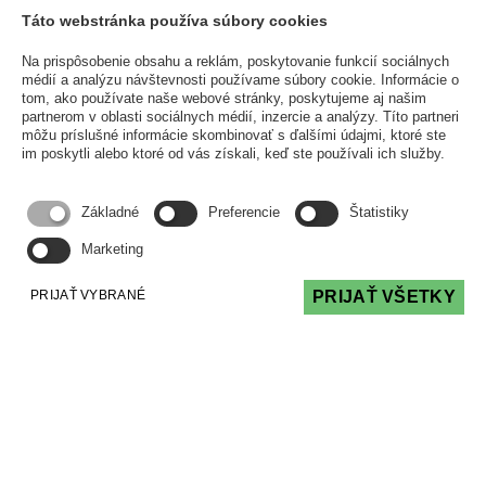
Táto webstránka používa súbory cookies
Súdny spor nemusí byť prekážkou úveru zo
ŠFRB
Na prispôsobenie obsahu a reklám, poskytovanie funkcií sociálnych
médií a analýzu návštevnosti používame súbory cookie. Informácie o
ČLÁNKY
20 Apr 2026
tom, ako používate naše webové stránky, poskytujeme aj našim
partnerom v oblasti sociálnych médií, inzercie a analýzy. Títo partneri
môžu príslušné informácie skombinovať s ďalšími údajmi, ktoré ste
Prebiehajúci súdny spor je prekážkou pre
im poskytli alebo ktoré od vás získali, keď ste používali ich služby.
čerpanie prostriedkov ŠFRB. Je to pravda
alebo mýtus? Je aj nie je, má to svoje pravidlá,
ale dobrou správou je, že väčšina sporov
Základné
Preferencie
Štatistiky
prekážkou nie sú.
Marketing
Čítať viac
PRIJAŤ VYBRANÉ
PRIJAŤ VŠETKY
O.Z. PODPORA SPRÁVY