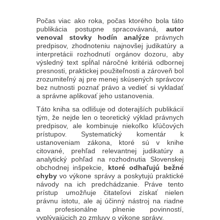
Počas viac ako roka, počas ktorého bola táto
publikácia postupne spracovávaná,
autor
venoval stovky hodín analýze
právnych
predpisov, zhodnoteniu najnovšej judikatúry a
interpretácii rozhodnutí orgánov dozoru, aby
výsledný text spĺňal náročné kritériá odbornej
presnosti, praktickej použiteľnosti a zároveň bol
zrozumiteľný aj pre menej skúsených správcov
bez nutnosti poznať právo a vedieť si vykladať
a správne aplikovať jeho ustanovenia.
Táto kniha sa odlišuje od doterajších publikácií
tým, že nejde len o teoretický výklad právnych
predpisov, ale kombinuje niekoľko kľúčových
prístupov. Systematický komentár k
ustanoveniam zákona, ktoré sú v knihe
citované, prehľad relevantnej judikatúry a
analytický pohľad na rozhodnutia Slovenskej
obchodnej inšpekcie,
ktoré odhaľujú bežné
chyby
vo výkone správy a poskytujú praktické
návody na ich predchádzanie. Práve tento
prístup umožňuje čitateľovi získať nielen
právnu istotu, ale aj účinný nástroj na riadne
a profesionálne plnenie povinností,
vyplývajúcich zo zmluvy o výkone správy.