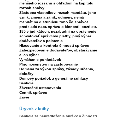
menšieho rozsahu s ohľadom na kapitolu
rozsah správy
Zástupca vlastníkov, rozsah mandátu, jeho
vznik, zmena a zánik, odmeny, nemá
mandát na distribúciu toho čo správca
predkladá napr. správu o činnosti, pozri str.
185 v judikátoch, nezabudni na oprávnenie
schvaľovať správcovi platby, prvý výber
dodávateľov a poistenia
Hlasovanie a kontrola činnosti správcu
Zabezpečovanie dodávateľov, obstarávanie
a ich výber
Vymáhanie pohľadávok
Plnomocenstvo na zastupovanie
Odmena za výkon správy, zásady určenia,
doložky
Domový poriadok a generálne súhlasy
Sankcie
Záverečné ustanovenia
Cenník správcu
Záver
Úryvok z knihy
Sankcia za nepredloženie správy o činnosti