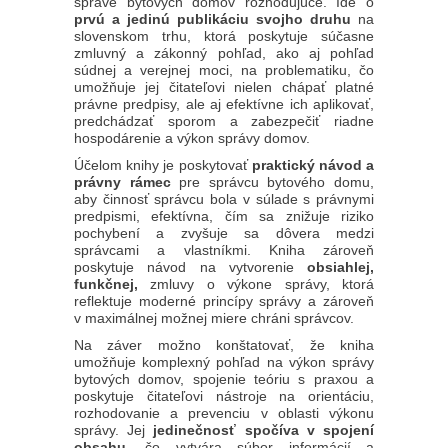
správe bytových domov rozhodujúce. Ide o
prvú a jedinú publikáciu svojho druhu
na
slovenskom trhu, ktorá poskytuje súčasne
zmluvný a zákonný pohľad, ako aj pohľad
súdnej a verejnej moci, na problematiku, čo
umožňuje jej čitateľovi nielen chápať platné
právne predpisy, ale aj efektívne ich aplikovať,
predchádzať sporom a zabezpečiť riadne
hospodárenie a výkon správy domov.
Účelom knihy je poskytovať
praktický návod a
právny rámec
pre správcu bytového domu,
aby činnosť správcu bola v súlade s právnymi
predpismi, efektívna, čím sa znižuje riziko
pochybení a zvyšuje sa dôvera medzi
správcami a vlastníkmi. Kniha zároveň
poskytuje návod na vytvorenie
obsiahlej,
funkčnej,
zmluvy o výkone správy, ktorá
reflektuje moderné princípy správy a zároveň
v maximálnej možnej miere chráni správcov.
Na záver možno konštatovať, že kniha
umožňuje komplexný pohľad na výkon správy
bytových domov, spojenie teóriu s praxou a
poskytuje čitateľovi nástroje na orientáciu,
rozhodovanie a prevenciu v oblasti výkonu
správy. Jej
jedinečnosť spočíva v spojení
obsahu
, čo vytvára súbor informácií a