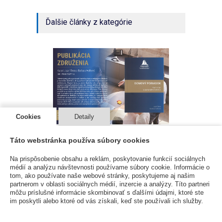
Ďalšie články z kategórie
Cookies
Detaily
DOMOVÝ PORIADOK s komentárom
EXPRES
Táto webstránka používa súbory cookies
KNIHY A ČASOPISY
19 Sep 2024
KNIH
Na prispôsobenie obsahu a reklám, poskytovanie funkcií sociálnych
médií a analýzu návštevnosti používame súbory cookie. Informácie o
tom, ako používate naše webové stránky, poskytujeme aj našim
partnerom v oblasti sociálnych médií, inzercie a analýzy. Títo partneri
môžu príslušné informácie skombinovať s ďalšími údajmi, ktoré ste
im poskytli alebo ktoré od vás získali, keď ste používali ich služby.
Odporúčame