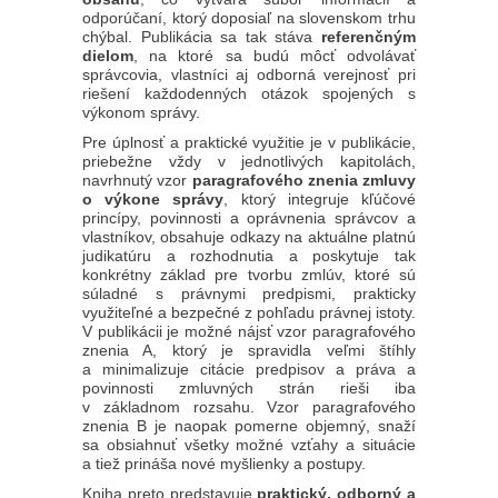
odporúčaní, ktorý doposiaľ na slovenskom trhu
chýbal. Publikácia sa tak stáva
referenčným
dielom
, na ktoré sa budú môcť odvolávať
správcovia, vlastníci aj odborná verejnosť pri
riešení každodenných otázok spojených s
výkonom správy.
Pre úplnosť a praktické využitie je v publikácie,
priebežne vždy v jednotlivých kapitolách,
navrhnutý vzor
paragrafového znenia zmluvy
o výkone správy
, ktorý integruje kľúčové
princípy, povinnosti a oprávnenia správcov a
vlastníkov, obsahuje odkazy na aktuálne platnú
judikatúru a rozhodnutia a poskytuje tak
konkrétny základ pre tvorbu zmlúv, ktoré sú
súladné s právnymi predpismi, prakticky
využiteľné a bezpečné z pohľadu právnej istoty.
V publikácii je možné nájsť vzor paragrafového
znenia A, ktorý je spravidla veľmi štíhly
a minimalizuje citácie predpisov a práva a
povinnosti zmluvných strán rieši iba
v základnom rozsahu. Vzor paragrafového
znenia B je naopak pomerne objemný, snaží
sa obsiahnuť všetky možné vzťahy a situácie
a tiež prináša nové myšlienky a postupy.
Kniha preto predstavuje
praktický, odborný a