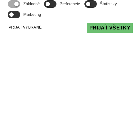
Základné
Preferencie
Štatistiky
Marketing
PRIJAŤ VYBRANÉ
PRIJAŤ VŠETKY
Moderné kamerové systémy pre bezpečnejšie
samosprávy
ČLÁNKY
02 Apr 2026
Rastúci dôraz na ochranu obyvateľov,
verejného priestoru aj majetku privádza čoraz
viac samospráv a rezidenčných komunít k
technologickým riešeniam, ktoré dokážu účinne
predchádzať kriminalite.