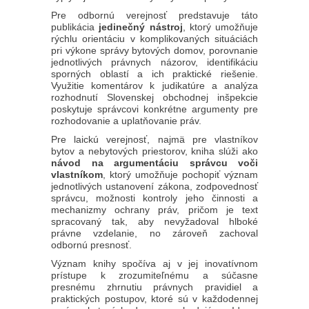
Pre odbornú verejnosť predstavuje táto
publikácia
jedinečný nástroj
, ktorý umožňuje
rýchlu orientáciu v komplikovaných situáciách
pri výkone správy bytových domov, porovnanie
jednotlivých právnych názorov, identifikáciu
sporných oblastí a ich praktické riešenie.
Využitie komentárov k judikatúre a analýza
rozhodnutí Slovenskej obchodnej inšpekcie
poskytuje správcovi konkrétne argumenty pre
rozhodovanie a uplatňovanie práv.
Pre laickú verejnosť, najmä pre vlastníkov
bytov a nebytových priestorov, kniha slúži ako
návod na argumentáciu správcu voči
vlastníkom
, ktorý umožňuje pochopiť význam
jednotlivých ustanovení zákona, zodpovednosť
správcu, možnosti kontroly jeho činnosti a
mechanizmy ochrany práv, pričom je text
spracovaný tak, aby nevyžadoval hlboké
právne vzdelanie, no zároveň zachoval
odbornú presnosť.
Význam knihy spočíva aj v jej inovatívnom
prístupe k zrozumiteľnému a súčasne
presnému zhrnutiu právnych pravidiel a
praktických postupov, ktoré sú v každodennej