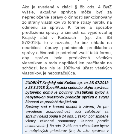
Ako je uvedené v citácii § 8b ods. 4 BytZ
vyššie, aktuálny správca môže byť za
nepredloženie správy o činnosti sankcionovaný
zo strany vlastníkov vo forme straty nároku na
odmenu za správu. K forme a spôsobe
predloženia správy o činnosti sa vyjadroval aj
Krajský súd v Košiciach (sp. Zn. 8S
97/2018)a to v rozsahu, že bez ohľadu na
neurčitosť úpravy podmienok predkladania
správy o činnosti je potrebné zvoliť takú formu,
aby správa bola predložená všetkým
vlastníkom a teda napríklad len prečítanie na
schôdzi, kde nie je 100%-ná účasť všetkých
vlastníkov, je nepostačujúca.
JUDIKÁT Krajský súd Košice sp. zn. 8S 97/2018
z 28.3.2018 Špecifikácia spôsobu akým správca
bytového domu je povinný vlastníkom bytov a
nebytových priestorov predložiť správu o svojej
činnosti za predchádzajúci rok
Správny súd v konaní dospel k záveru, že pre
vyvodenie zodpovednosti voči žalobcovi za
správny delikt podľa § 24 ods. 1 zákon boli splnené
všetky zákonné podmienky. Žalobca porušil
ustanovenie § 8a ods. 2 zákona o vlastníctve bytov
a nebytových priestorov tým, že ako správca v