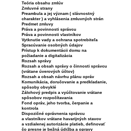
Teória obsahu zmlúv
Zmluvné strany
Preambula a jej význam ( slávnostný
charakter ) a vyhlásenia zmluvných strán
Predmet zmluvy
Práva a povinnosti správcu
Práva a povinnosti vlastníkov
Vytknutie vady a ochrana spotrebiteľa
Spracúvanie osobných údajov
Prístup k dokumentácii domu na
požiadanie a digitalizácia
Rozsah správy
Rozsah a obsah správy o činnosti správcu
(vrátane úverových účtov)
Rozsah a obsah návrhu plánu opráv
Komunikácia, doručovanie a predkladanie,
spôsoby obvyklé
Zálohový predpis a vyúčtovanie vrátane
spôsobov rozpočítavania
Fond opráv, jeho tvorba, čerpanie a
kontrola
Dispozičné oprávnenia správcu
a vlastníkov vrátane havarijných stavov
a vzdialenej autorizácie platieb, definovať
čo presne je bežná údržba a opravy