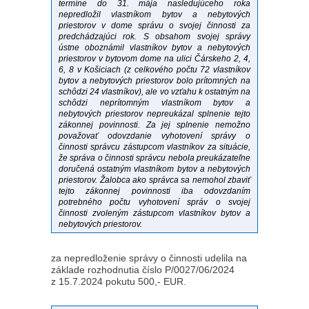
termíne do 31. mája nasledujúceho roka
nepredložil vlastníkom bytov a nebytových
priestorov v dome správu o svojej činnosti za
predchádzajúci rok. S obsahom svojej správy
ústne oboznámil vlastníkov bytov a nebytových
priestorov v bytovom dome na ulici Čárskeho 2, 4,
6, 8 v Košiciach (z celkového počtu 72 vlastníkov
bytov a nebytových priestorov bolo prítomných na
schôdzi 24 vlastníkov), ale vo vzťahu k ostatným na
schôdzi neprítomným vlastníkom bytov a
nebytových priestorov nepreukázal splnenie tejto
zákonnej povinnosti. Za jej splnenie nemožno
považovať odovzdanie vyhotovení správy o
činnosti správcu zástupcom vlastníkov za situácie,
že správa o činnosti správcu nebola preukázateľne
doručená ostatným vlastníkom bytov a nebytových
priestorov. Žalobca ako správca sa nemohol zbaviť
tejto zákonnej povinnosti iba odovzdaním
potrebného počtu vyhotovení správ o svojej
činnosti zvoleným zástupcom vlastníkov bytov a
nebytových priestorov.
za nepredloženie správy o činnosti udelila na
základe rozhodnutia číslo P/0027/06/2024
z 15.7.2024 pokutu 500,- EUR.