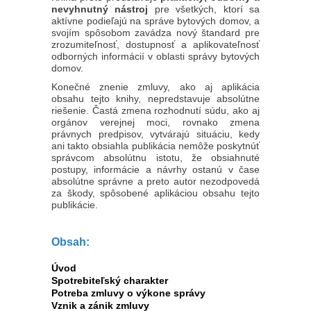
nevyhnutný nástroj
pre všetkých, ktorí sa
aktívne podieľajú na správe bytových domov, a
svojím spôsobom zavádza nový štandard pre
zrozumiteľnosť, dostupnosť a aplikovateľnosť
odborných informácií v oblasti správy bytových
domov.
Konečné znenie zmluvy, ako aj aplikácia
obsahu tejto knihy, nepredstavuje absolútne
riešenie. Častá zmena rozhodnutí súdu, ako aj
orgánov verejnej moci, rovnako zmena
právnych predpisov, vytvárajú situáciu, kedy
ani takto obsiahla publikácia nemôže poskytnúť
správcom absolútnu istotu, že obsiahnuté
postupy, informácie a návrhy ostanú v čase
absolútne správne a preto autor nezodpovedá
za škody, spôsobené aplikáciou obsahu tejto
publikácie.
Obsah:
Úvod
Spotrebiteľský charakter
Potreba zmluvy o výkone správy
Vznik a zánik zmluvy