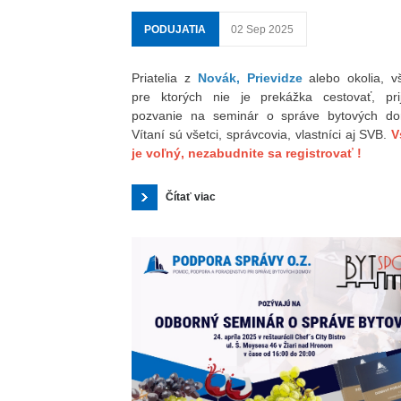
PODUJATIA
02 Sep 2025
Priatelia z
Novák, Prievidze
alebo okolia, vš
pre ktorých nie je prekážka cestovať, pri
pozvanie na seminár o správe bytových do
Vítaní sú všetci, správcovia, vlastníci aj SVB.
V
je voľný, nezabudnite sa registrovať !
Čítať viac