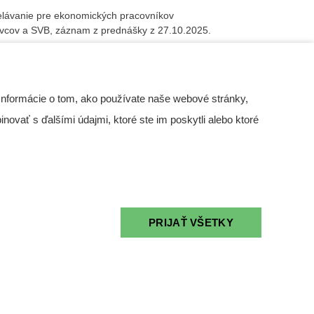
lávanie pre ekonomických pracovníkov
vcov a SVB, záznam z prednášky z 27.10.2025.
Článok iba pre registrovaných
Informácie o tom, ako používate naše webové stránky,
novať s ďalšími údajmi, ktoré ste im poskytli alebo ktoré
PRIJAŤ VŠETKY
NERGETICKÝ