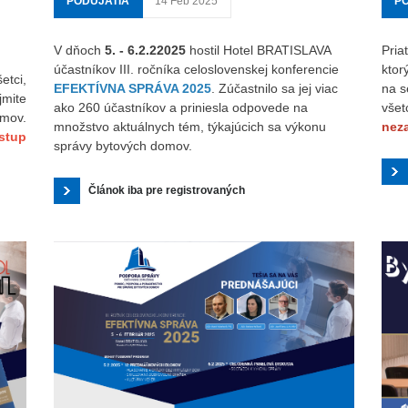
PODUJATIA
14 Feb 2025
P
V dňoch
5. - 6.2.22025
hostil Hotel BRATISLAVA
Pria
účastníkov III. ročníka celoslovenskej konferencie
ktor
etci,
EFEKTÍVNA SPRÁVA 2025
. Zúčastnilo sa jej viac
na s
jmite
ako 260 účastníkov a priniesla odpovede na
všet
mov.
množstvo aktuálnych tém, týkajúcich sa výkonu
neza
stup
správy bytových domov.
Článok iba pre registrovaných