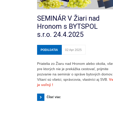
SEMINÁR V Žiari nad
Hronom s BYTSPOL
s.r.o. 24.4.2025
PODUJATIA
02 Apr 2025
Priatelia zo Žiaru nad Hronom alebo okolia, všet
pre ktorých nie je prekážka cestovať, prijmite
pozvanie na seminár o správe bytových domov.
Vítaní sú všetci, správcovia, vlastníci aj SVB.
Vs
je voľný !
Čítať viac