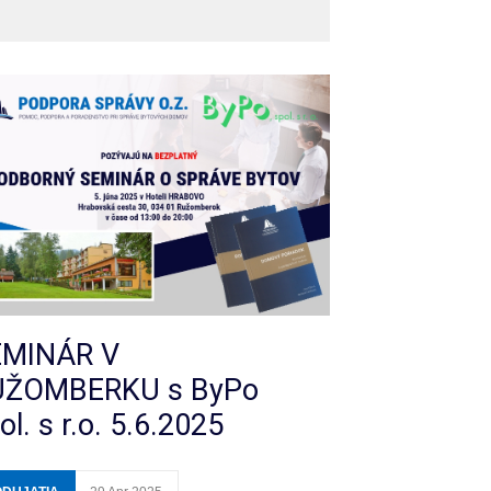
PODUJATIA
20 Jul 2026
Jarná konferencia ZSaUN, kde
opäť prednášame
PODUJATIA
30 Mar 2026
EMINÁR V
UŽOMBERKU s ByPo
ol. s r.o. 5.6.2025