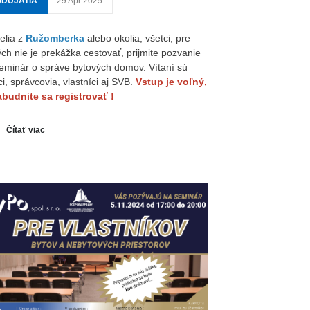
ODUJATIA
29 Apr 2025
telia z
Ružomberka
alebo okolia, všetci, pre
ých nie je prekážka cestovať, prijmite pozvanie
eminár o správe bytových domov. Vítaní sú
ci, správcovia, vlastníci aj SVB.
Vstup je voľný,
budnite sa registrovať !
Čítať viac