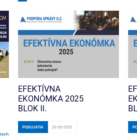
EFEKTÍVNA
E
EKONÓMKA 2025
E
BLOK II.
BL
PODUJATIA
20 Oct 2025
P
iach