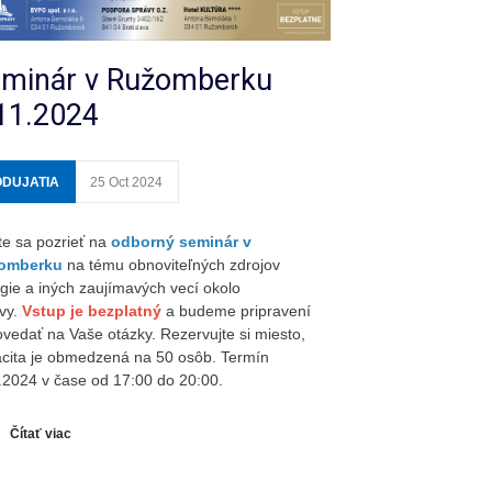
minár v Ružomberku
11.2024
ODUJATIA
25 Oct 2024
te sa pozrieť na
odborný seminár v
omberku
na tému obnoviteľných zdrojov
gie a iných zaujímavých vecí okolo
vy.
Vstup je bezplatný
a budeme pripravení
vedať na Vaše otázky. Rezervujte si miesto,
cita je obmedzená na 50 osôb. Termín
.2024 v čase od 17:00 do 20:00.
Čítať viac