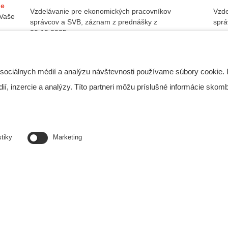
je
Vzdelávanie pre ekonomických pracovníkov
Vzde
 Vaše
správcov a SVB, záznam z prednášky z
sprá
20.10.2025...
čase
Článok iba pre registrovaných
 sociálnych médií a analýzu návštevnosti používame súbory cookie. 
, inzercie a analýzy. Títo partneri môžu príslušné informácie skombi
stiky
Marketing
EFEKTÍVNY SPRÁVCA
E