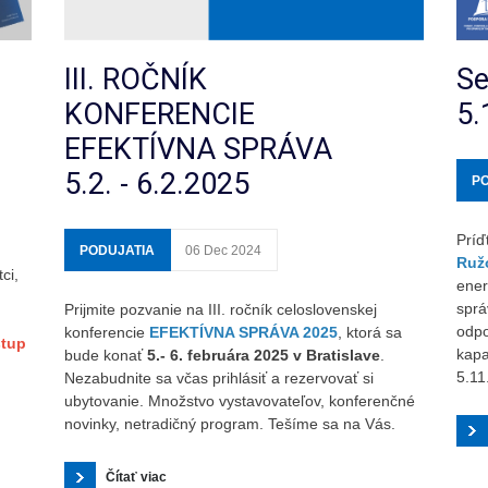
III. ROČNÍK
Se
KONFERENCIE
5.
EFEKTÍVNA SPRÁVA
5.2. - 6.2.2025
P
Príď
PODUJATIA
06 Dec 2024
Ruž
ci,
ener
sprá
Prijmite pozvanie na III. ročník celoslovenskej
odpo
konferencie
EFEKTÍVNA SPRÁVA 2025
, ktorá sa
tup
kapa
bude konať
5.- 6. februára 2025 v Bratislave
.
5.11
Nezabudnite sa včas prihlásiť a rezervovať si
ubytovanie. Množstvo vystavovateľov, konferenčné
novinky, netradičný program. Tešíme sa na Vás.
Čítať viac