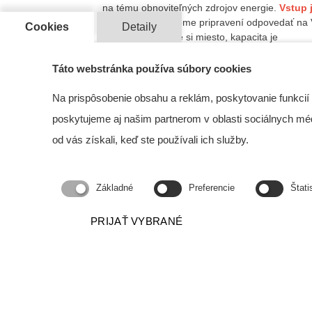
na tému obnoviteľných zdrojov energie.
Vstup 
bezplatný
a budeme pripravení odpovedať na
Cookies
Detaily
otázky. Rezervujte si miesto, kapacita je
obmedzená na 100 osôb. Termín 24.9.2024 v 
od 9:00 do 14:00.
Táto webstránka používa súbory cookies
Na prispôsobenie obsahu a reklám, poskytovanie funkcií
Čítať viac
poskytujeme aj našim partnerom v oblasti sociálnych médií
od vás získali, keď ste používali ich služby.
Základné
Preferencie
Štati
PRIJAŤ VYBRANÉ
EFEKTÍVNA