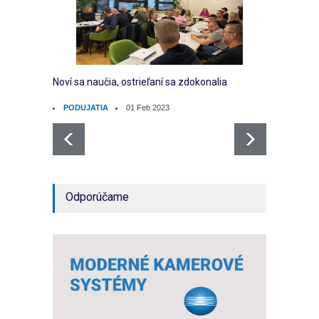
Noví sa naučia, ostrieľaní sa zdokonalia
EFEKT
PODUJATIA
01 Feb 2023
PODU
Odporúčame