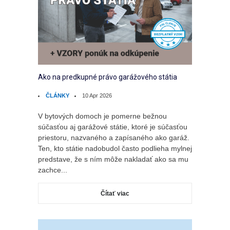
Ako na predkupné právo garážového státia
ČLÁNKY
10 Apr 2026
V bytových domoch je pomerne bežnou
súčasťou aj garážové státie, ktoré je súčasťou
priestoru, nazvaného a zapísaného ako garáž.
Ten, kto státie nadobudol často podlieha mylnej
predstave, že s ním môže nakladať ako sa mu
zachce...
Čítať viac