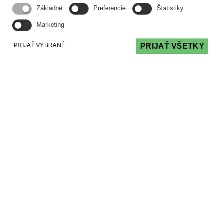
Základné
Preferencie
Štatistiky
Marketing
PRIJAŤ VYBRANÉ
PRIJAŤ VŠETKY
O.Z. PODPORA SPRÁVY
PODPORA, POMOC A PORADENSTVO PRI
SPRÁVE BYTOVÝCH DOMOV
Adresa
Kancelária
Vyšehradská 4, 851 06
Bratislava
Konzultácie Pondelok 14:00 - 16:00
Utorok 9:00 - 11:00
iný termín po dohode
Sídlo Staré Grunty 162, 841 04
Bratislava