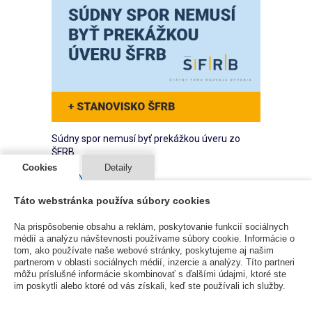
Súdny spor nemusí byť prekážkou úveru zo
ŠFRB
Cookies
Detaily
ČLÁNKY
20 Apr 2026
Táto webstránka používa súbory cookies
Prebiehajúci súdny spor je prekážkou pre
čerpanie prostriedkov ŠFRB. Je to pravda
Na prispôsobenie obsahu a reklám, poskytovanie funkcií sociálnych
alebo mýtus? Je aj nie je, má to svoje pravidlá,
médií a analýzu návštevnosti používame súbory cookie. Informácie o
ale dobrou správou je, že väčšina sporov
tom, ako používate naše webové stránky, poskytujeme aj našim
partnerom v oblasti sociálnych médií, inzercie a analýzy. Títo partneri
prekážkou nie sú.
môžu príslušné informácie skombinovať s ďalšími údajmi, ktoré ste
im poskytli alebo ktoré od vás získali, keď ste používali ich služby.
Čítať viac