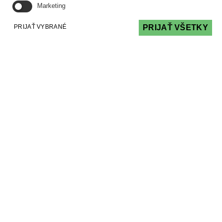
Marketing
PRIJAŤ VYBRANÉ
PRIJAŤ VŠETKY
Súdny spor nemusí byť prekážkou úveru zo
ŠFRB
ČLÁNKY
20 Apr 2026
Prebiehajúci súdny spor je prekážkou pre
čerpanie prostriedkov ŠFRB. Je to pravda
alebo mýtus? Je aj nie je, má to svoje pravidlá,
ale dobrou správou je, že väčšina sporov
prekážkou nie sú.
Čítať viac