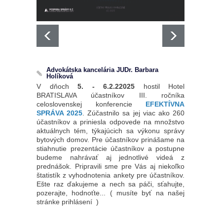
Advokátska kancelária JUDr. Barbara
Holíková
V dňoch
5. - 6.2.22025
hostil Hotel
BRATISLAVA účastníkov III. ročníka
celoslovenskej konferencie
EFEKTÍVNA
SPRÁVA 2025
. Zúčastnilo sa jej viac ako 260
účastníkov a priniesla odpovede na množstvo
aktuálnych tém, týkajúcich sa výkonu správy
bytových domov. Pre účastníkov prinášame na
stiahnutie prezentácie účastníkov a postupne
budeme nahrávať aj jednotlivé videá z
prednášok. Pripravili sme pre Vás aj niekoľko
štatistík z vyhodnotenia ankety pre účastníkov.
Ešte raz ďakujeme a nech sa páči, sťahujte,
pozerajte, hodnoťte... ( musíte byť na našej
stránke prihlásení )