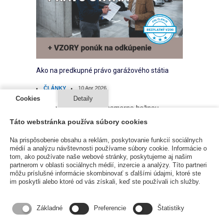
Ako na predkupné právo garážového státia
ČLÁNKY
10 Apr 2026
Cookies
Detaily
V bytových domoch je pomerne bežnou
súčasťou aj garážové státie, ktoré je súčasťou
Táto webstránka používa súbory cookies
priestoru, nazvaného a zapísaného ako garáž.
Ten, kto státie nadobudol často podlieha mylnej
Na prispôsobenie obsahu a reklám, poskytovanie funkcií sociálnych
médií a analýzu návštevnosti používame súbory cookie. Informácie o
predstave, že s ním môže nakladať ako sa mu
tom, ako používate naše webové stránky, poskytujeme aj našim
zachce...
partnerom v oblasti sociálnych médií, inzercie a analýzy. Títo partneri
môžu príslušné informácie skombinovať s ďalšími údajmi, ktoré ste
im poskytli alebo ktoré od vás získali, keď ste používali ich služby.
Čítať viac
Základné
Preferencie
Štatistiky