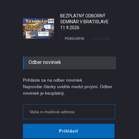
BEZPLATNÝ ODBORNÝ
SEMINÁR V BRATISLAVE
11.9.2026
PODUJATIA
13 Jul 2026
KEĎ JE UMELÁ
Odber noviniek
INTELIGENCIA ZLÝ PÁN
ČLÁNKY
06 Jul 2026
Prihláste sa na odber noviniek.
Najnovšie články uvidíte medzi prvými. Odber
noviniek je bezplatný.
Register jednotiek
krátkodobého prenájmu
ubytovania
ČLÁNKY
02 Aug 2026
Prihlásiť
Prečo zákon nestačí? Lebo