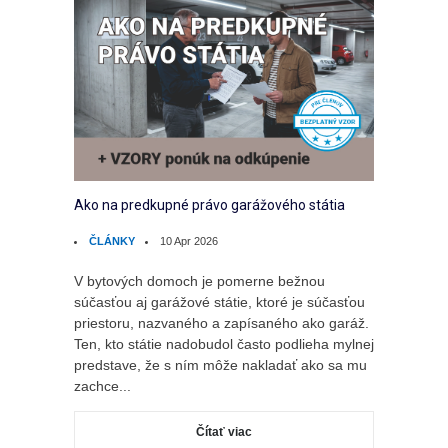
Ako na predkupné právo garážového státia
ČLÁNKY
10 Apr 2026
V bytových domoch je pomerne bežnou
súčasťou aj garážové státie, ktoré je súčasťou
priestoru, nazvaného a zapísaného ako garáž.
Ten, kto státie nadobudol často podlieha mylnej
predstave, že s ním môže nakladať ako sa mu
zachce...
Čítať viac