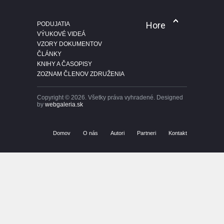
konfirmačné skreslenie...
Hore
PODUJATIA
ČLÁNKY
21 Jul 2026
VÝUKOVÉ VIDEÁ
VZORY DOKUMENTOV
ČLÁNKY
KNIHY A ČASOPISY
ZOZNAM ČLENOV ZDRUŽENIA
Copyright © 2026. Všetky práva vyhradené. Designed
by
webgaleria.sk
Domov
O nás
Autori
Partneri
Kontakt