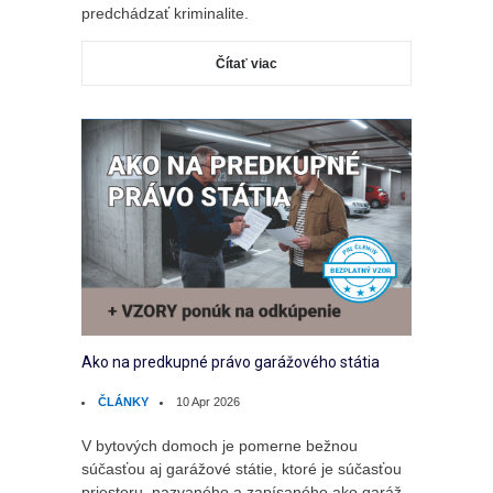
predchádzať kriminalite.
Čítať viac
Ako na predkupné právo garážového státia
ČLÁNKY
10 Apr 2026
V bytových domoch je pomerne bežnou
súčasťou aj garážové státie, ktoré je súčasťou
priestoru, nazvaného a zapísaného ako garáž.