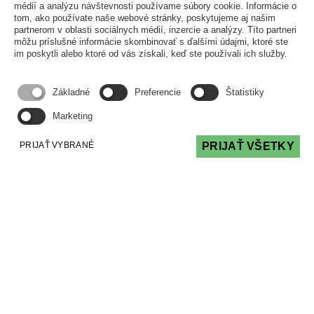
médií a analýzu návštevnosti používame súbory cookie. Informácie o
Prebiehajúci súdny spor je prekážkou pre
tom, ako používate naše webové stránky, poskytujeme aj našim
partnerom v oblasti sociálnych médií, inzercie a analýzy. Títo partneri
čerpanie prostriedkov ŠFRB. Je to pravda
môžu príslušné informácie skombinovať s ďalšími údajmi, ktoré ste
alebo mýtus? Je aj nie je, má to svoje pravidlá,
im poskytli alebo ktoré od vás získali, keď ste používali ich služby.
ale dobrou správou je, že väčšina sporov
prekážkou nie sú.
Základné
Preferencie
Štatistiky
Čítať viac
Marketing
PRIJAŤ VYBRANÉ
PRIJAŤ VŠETKY
O.Z. PODPORA SPRÁVY
PODPORA, POMOC A PORADENSTVO PRI
SPRÁVE BYTOVÝCH DOMOV
Adresa