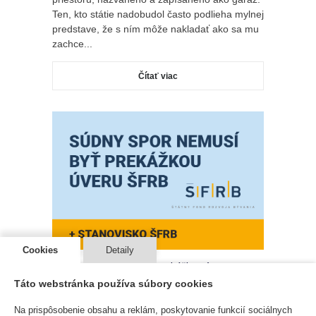
Ten, kto státie nadobudol často podlieha mylnej
predstave, že s ním môže nakladať ako sa mu
zachce...
Čítať viac
Cookies
Detaily
Súdny spor nemusí byť prekážkou úveru zo
ŠFRB
Táto webstránka používa súbory cookies
ČLÁNKY
20 Apr 2026
Na prispôsobenie obsahu a reklám, poskytovanie funkcií sociálnych