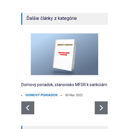
Ďalšie články z kategórie
Domový poriadok, stanovisko MFSR k sankciám
Domový
ustano
DOMOVÝ PORIADOK
30 Mar 2022
DOM