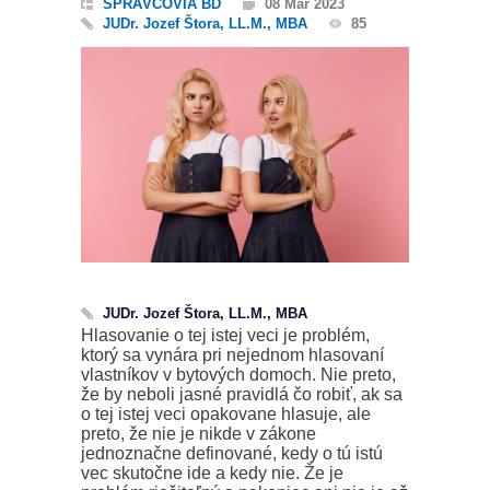
SPRÁVCOVIA BD
08 Mar 2023
JUDr. Jozef Štora, LL.M., MBA
85
JUDr. Jozef Štora, LL.M., MBA
Hlasovanie o tej istej veci je problém,
ktorý sa vynára pri nejednom hlasovaní
vlastníkov v bytových domoch. Nie preto,
že by neboli jasné pravidlá čo robiť, ak sa
o tej istej veci opakovane hlasuje, ale
preto, že nie je nikde v zákone
jednoznačne definované, kedy o tú istú
vec skutočne ide a kedy nie. Že je