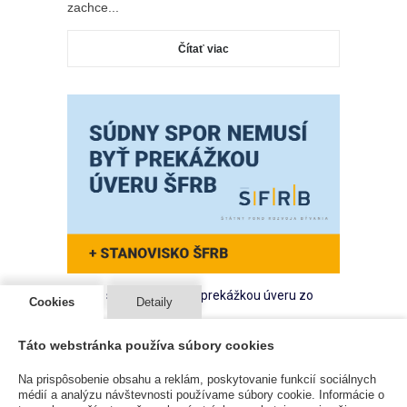
zachce...
Čítať viac
Súdny spor nemusí byť prekážkou úveru zo
Cookies
Detaily
ŠFRB
Táto webstránka používa súbory cookies
ČLÁNKY
20 Apr 2026
Na prispôsobenie obsahu a reklám, poskytovanie funkcií sociálnych
Prebiehajúci súdny spor je prekážkou pre
médií a analýzu návštevnosti používame súbory cookie. Informácie o
čerpanie prostriedkov ŠFRB. Je to pravda