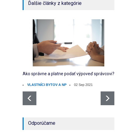
Ďalšie články z kategórie
Ako správne a platne podať výpoveď správcovi?
Ako sp
vlastní
VLASTNÍCI BYTOV A NP
02 Sep 2021
EKO
Odporúčame