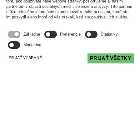
tom, ako používate naše webové stránky, poskytujeme aj našim
alebo mýtus? Je aj nie je, má to svoje pravidlá,
partnerom v oblasti sociálnych médií, inzercie a analýzy. Títo partneri
ale dobrou správou je, že väčšina sporov
môžu príslušné informácie skombinovať s ďalšími údajmi, ktoré ste
im poskytli alebo ktoré od vás získali, keď ste používali ich služby.
prekážkou nie sú.
Čítať viac
Základné
Preferencie
Štatistiky
Marketing
PRIJAŤ VYBRANÉ
PRIJAŤ VŠETKY
O.Z. PODPORA SPRÁVY
PODPORA, POMOC A PORADENSTVO PRI
SPRÁVE BYTOVÝCH DOMOV
Adresa
Kancelária
Vyšehradská 4, 851 06
Bratislava