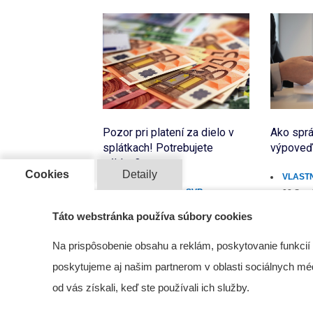
Pozor pri platení za dielo v
Ako sprá
splátkach! Potrebujete
výpoveď
súhlas?
Cookies
Detaily
VLASTN
SPOLOČENSTVÁ SVB
02 Sep
01 Sep 2021
Táto webstránka používa súbory cookies
Na prispôsobenie obsahu a reklám, poskytovanie funkcií
poskytujeme aj našim partnerom v oblasti sociálnych médií
od vás získali, keď ste používali ich služby.