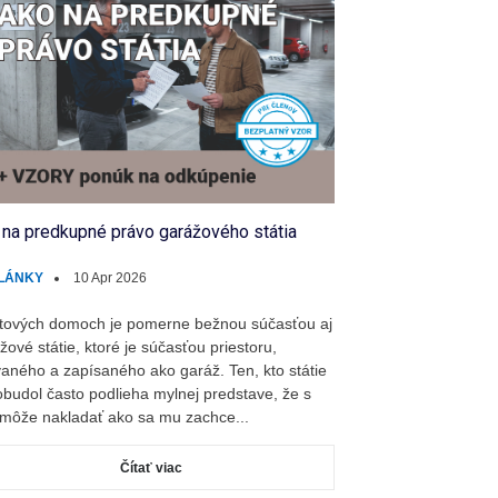
 na predkupné právo garážového státia
LÁNKY
10 Apr 2026
tových domoch je pomerne bežnou súčasťou aj
žové státie, ktoré je súčasťou priestoru,
aného a zapísaného ako garáž. Ten, kto státie
budol často podlieha mylnej predstave, že s
môže nakladať ako sa mu zachce...
Čítať viac