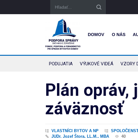
DOMOV
O NÁS
A
PODUJATIA
VÝUKOVÉ VIDEÁ
VZORY 
Plán opráv, 
záväznosť
VLASTNÍCI BYTOV A NP
SPOLOČENST
JUDr. Jozef Štora, LL.M., MBA
40