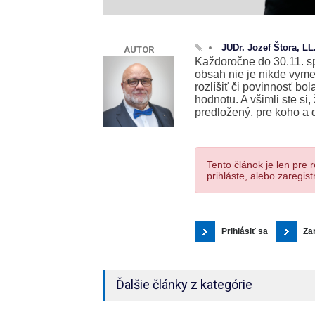
JUDr. Jozef Štora, L
AUTOR
Každoročne do 30.11. sp
obsah nie je nikde vymed
rozlíšiť či povinnosť b
hodnotu. A všimli ste s
predložený, pre koho a 
Tento článok je len pre 
prihláste, alebo zaregistr
Prihlásiť sa
Za
Ďalšie články z kategórie