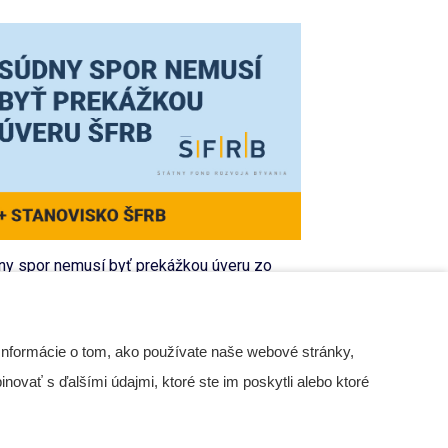
 platne zvolať schôdzu a
Ako vyhlásiť písomné
ádnuť zápisnicu?
hlasovanie a jeho výsledky?
POLOČENSTVÁ SVB
VLASTNÍCI BYTOV A NP
ny spor nemusí byť prekážkou úveru zo
 Apr 2026
11 May 2026
RB
LÁNKY
20 Apr 2026
Informácie o tom, ako používate naše webové stránky,
iehajúci súdny spor je prekážkou pre čerpanie
novať s ďalšími údajmi, ktoré ste im poskytli alebo ktoré
triedkov ŠFRB. Je to pravda alebo mýtus? Je aj
je, má to svoje pravidlá, ale dobrou správou je,
äčšina sporov prekážkou nie sú.