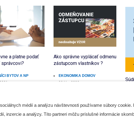
vne a platne podať
Ako správne vyplácať odmenu
Ako
 správcovi?
zástupcom vlastníkov ?
zvl
ÍCI BYTOV A NP
EKONOMIKA DOMOV
S
Súd
 2021
26 Mar 2026
13
ŠF
Č
 sociálnych médií a analýzu návštevnosti používame súbory cookie. 
Preb
, inzercie a analýzy. Títo partneri môžu príslušné informácie skombi
pros
nie 
že v