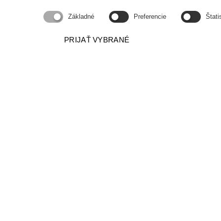
Základné
Preferencie
Štati
PRIJAŤ VYBRANÉ
O.Z. PODPORA SPRÁVY
PODPORA, POMOC A PORADENSTVO PRI
SPRÁVE BYTOVÝCH DOMOV
Adresa
Kancelária
Vyšehradská 4, 851 06 Bratisla
Konzultácie Pondelok 14:00 - 16:00
Utorok 9:00 - 11:00
iný termín po dohode