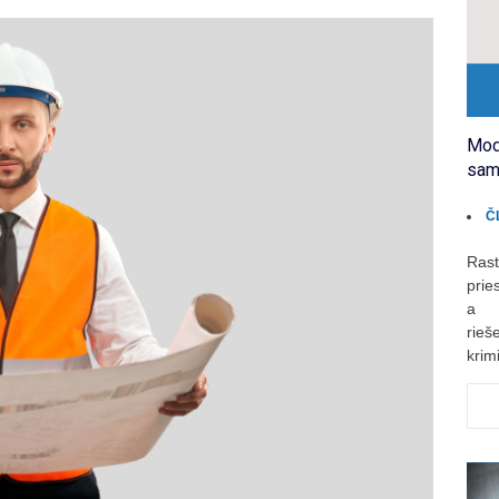
Mod
sam
Č
Rast
prie
a r
rie
krimi