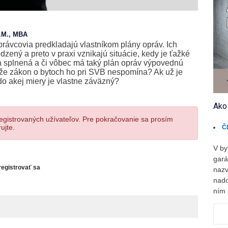
L.M., MBA
rávcovia predkladajú vlastníkom plány opráv. Ich
zený a preto v praxi vznikajú situácie, kedy je ťažké
ola splnená a či vôbec má taký plán opráv výpovednú
i, že zákon o bytoch ho pri SVB nespomína? Ak už je
do akej miery je vlastne záväzný?
Ako
registrovaných užívateľov. Pre pokračovanie sa prosím
ujte.
Č
V by
gará
registrovať sa
nazv
nado
ním 