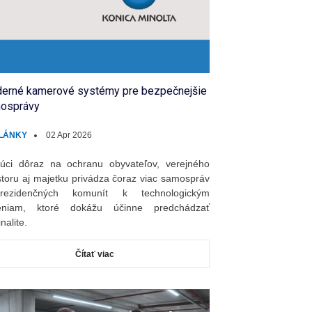
erné kamerové systémy pre bezpečnejšie
osprávy
LÁNKY
02 Apr 2026
úci dôraz na ochranu obyvateľov, verejného
storu aj majetku privádza čoraz viac samospráv
ezidenčných komunít k technologickým
šeniam, ktoré dokážu účinne predchádzať
nalite.
Čítať viac