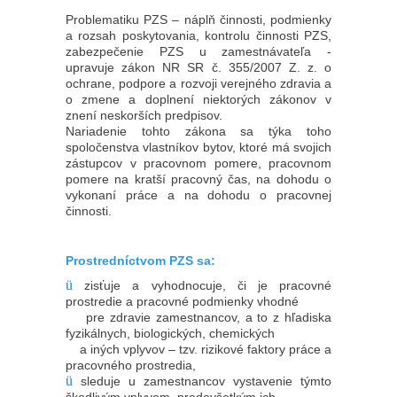
Problematiku PZS – náplň činnosti, podmienky
a rozsah poskytovania, kontrolu činnosti PZS,
zabezpečenie PZS u zamestnávateľa -
upravuje zákon NR SR č. 355/2007 Z. z. o
ochrane, podpore a rozvoji verejného zdravia a
o zmene a doplnení niektorých zákonov v
znení neskorších predpisov.
Nariadenie tohto zákona sa týka toho
spoločenstva vlastníkov bytov, ktoré má svojich
zástupcov v pracovnom pomere, pracovnom
pomere na kratší pracovný čas, na dohodu o
vykonaní práce a na dohodu o pracovnej
činnosti.
Prostredníctvom PZS sa:
ü
zisťuje a vyhodnocuje, či je pracovné
prostredie a pracovné podmienky vhodné
pre zdravie zamestnancov, a to z hľadiska
fyzikálnych, biologických, chemických
a iných vplyvov – tzv. rizikové faktory práce a
pracovného prostredia,
ü
sleduje u zamestnancov vystavenie týmto
škodlivým vplyvom, predovšetkým ich