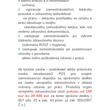
s danou prácou a o možnostiach
ochrany,
ü
vypracuje zamestnávateľovi lekársky
posudok o zdravotnej spôsobilosti
na prácu – lekársku prehliadku vo vzťahu k
práci absolvuje u svojho
všeobecného (obvodného) lekára, kde má
vedenú zdravotnú dokumentáciu,
ü
zastupuje zamestnávateľa pri výkone
štátneho zdravotného dozoru
(vykonáva RÚVZ = hygiena),
ü
zastupuje zamestnávateľa pri prešetrovaní
choroby z povolania
alebo iného poškodenia zdravia z práce.
Ak fyzická osoba – podnikateľ alebo právnická
osoba nezabezpečí PZS pre svojich
zamestnancov dopúšťa sa správneho deliktu
na úseku verejného zdravotníctva v oblasti
ochrany zdravia pri práci. Príslušný orgán
verejného zdravotníctva uloží
pokutu od 150
eur do 20 000 eur
za tento správne delikty (
§57 ods. 22 a ods. 43 písm. a) zák. 355/2007
Z.z.).