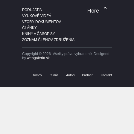
Hore
PODUJATIA
ČLÁNKY
21 Jul 2026
VÝUKOVÉ VIDEÁ
VZORY DOKUMENTOV
ČLÁNKY
KNIHY A ČASOPISY
ZOZNAM ČLENOV ZDRUŽENIA
Copyright © 2026. Všetky práva vyhradené. Designed
by
webgaleria.sk
Domov
O nás
Autori
Partneri
Kontakt