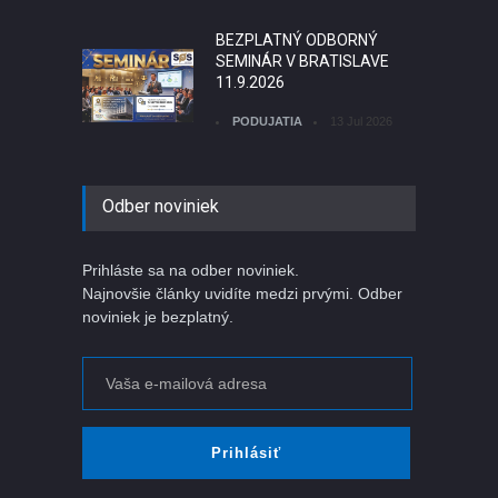
BEZPLATNÝ ODBORNÝ
SEMINÁR V BRATISLAVE
11.9.2026
PODUJATIA
13 Jul 2026
KEĎ JE UMELÁ
Odber noviniek
INTELIGENCIA ZLÝ PÁN
ČLÁNKY
06 Jul 2026
Prihláste sa na odber noviniek.
Najnovšie články uvidíte medzi prvými. Odber
noviniek je bezplatný.
Register jednotiek
krátkodobého prenájmu
ubytovania
ČLÁNKY
02 Aug 2026
Prihlásiť
Prečo zákon nestačí? Lebo
konfirmačné skreslenie...