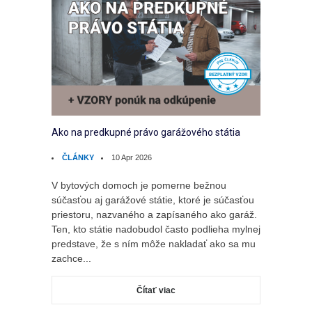
Ako na predkupné právo garážového státia
ČLÁNKY
10 Apr 2026
V bytových domoch je pomerne bežnou
súčasťou aj garážové státie, ktoré je súčasťou
priestoru, nazvaného a zapísaného ako garáž.
Ten, kto státie nadobudol často podlieha mylnej
predstave, že s ním môže nakladať ako sa mu
zachce...
Čítať viac