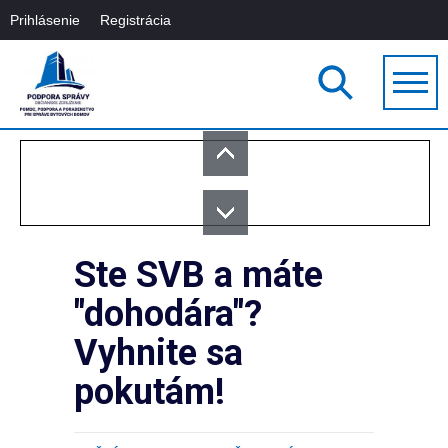
Prihlásenie
Registrácia
Ste SVB a máte
"dohodára"?
Vyhnite sa
pokutám!