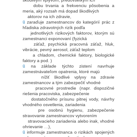
dobu trvania a frekvenciu pôsobenia a
meria, aký rozsah má dopad škodlivých
aktorov na ich zdravie,
ü
zaraďuje zamestnancov do kategórií prác z
hľadiska zdravotných rizík podľa
jednotlivých rizikových faktorov, ktorým sú
zamestnanci exponovaní (fyzická
záťaž, psychická pracovná záťaž, hluk,
vibrácie, pevný aerosol, záťaž teplom
a chladom, chemické faktory, biologické
faktory a pod. )
ü
na základe týchto zistení navrhuje
zamestnávateľom opatrenia, ktoré majú
nížiť škodlivé vplyvy na zdravie
zamestnancov a tým zabezpečiť vhodné
pracovné prostredie (napr. dispozičné
riešenia pracoviska, zabezpečenie
dostatočného prísunu pitnej vody, návrhy
vhodného osvetlenia, zariadenia
pre osobnú hygienu, zabezpečenie
stravovanie zamestnancov vytvorením
stravovacieho zariadenia alebo inak, vhodné
ohrievanie …),
ü
informuje zamestnanca o rizikách spojených