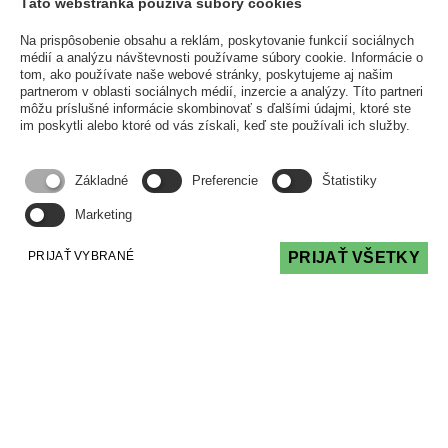
Táto webstránka používa súbory cookies
Súdny spor nemusí byť prekážkou úveru zo
ŠFRB
Na prispôsobenie obsahu a reklám, poskytovanie funkcií sociálnych
médií a analýzu návštevnosti používame súbory cookie. Informácie o
ČLÁNKY
20 Apr 2026
tom, ako používate naše webové stránky, poskytujeme aj našim
partnerom v oblasti sociálnych médií, inzercie a analýzy. Títo partneri
Prebiehajúci súdny spor je prekážkou pre
môžu príslušné informácie skombinovať s ďalšími údajmi, ktoré ste
čerpanie prostriedkov ŠFRB. Je to pravda
im poskytli alebo ktoré od vás získali, keď ste používali ich služby.
alebo mýtus? Je aj nie je, má to svoje pravidlá,
ale dobrou správou je, že väčšina sporov
Základné
Preferencie
Štatistiky
prekážkou nie sú.
Marketing
Čítať viac
PRIJAŤ VYBRANÉ
PRIJAŤ VŠETKY
O.Z. PODPORA SPRÁVY
PODPORA, POMOC A PORADENSTVO PRI