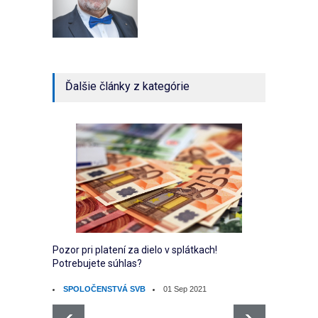
Ďalšie články z kategórie
Pozor pri platení za dielo v splátkach!
Ako sp
Potrebujete súhlas?
vlastní
SPOLOČENSTVÁ SVB
01 Sep 2021
EKO