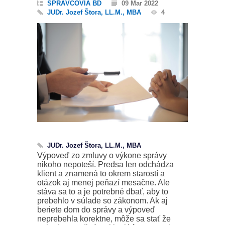
SPRÁVCOVIA BD
09 Mar 2022
JUDr. Jozef Štora, LL.M., MBA
4
JUDr. Jozef Štora, LL.M., MBA
Výpoveď zo zmluvy o výkone správy
nikoho nepoteší. Predsa len odchádza
klient a znamená to okrem starostí a
otázok aj menej peňazí mesačne. Ale
stáva sa to a je potrebné dbať, aby to
prebehlo v súlade so zákonom. Ak aj
beriete dom do správy a výpoveď
neprebehla korektne, môže sa stať že