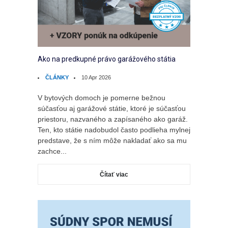
Ako na predkupné právo garážového státia
ČLÁNKY
10 Apr 2026
V bytových domoch je pomerne bežnou
súčasťou aj garážové státie, ktoré je súčasťou
priestoru, nazvaného a zapísaného ako garáž.
Ten, kto státie nadobudol často podlieha mylnej
predstave, že s ním môže nakladať ako sa mu
zachce...
Čítať viac