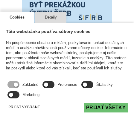
Cookies
Detaily
Táto webstránka používa súbory cookies
Na prispôsobenie obsahu a reklám, poskytovanie funkcií sociálnych
médií a analýzu návštevnosti používame súbory cookie. Informácie o
Súdny spor nemusí byť prekážkou úveru zo
tom, ako používate naše webové stránky, poskytujeme aj našim
ŠFRB
partnerom v oblasti sociálnych médií, inzercie a analýzy. Títo partneri
môžu príslušné informácie skombinovať s ďalšími údajmi, ktoré ste
ČLÁNKY
20 Apr 2026
im poskytli alebo ktoré od vás získali, keď ste používali ich služby.
Prebiehajúci súdny spor je prekážkou pre
čerpanie prostriedkov ŠFRB. Je to pravda
Základné
Preferencie
Štatistiky
alebo mýtus? Je aj nie je, má to svoje pravidlá,
Marketing
ale dobrou správou je, že väčšina sporov
prekážkou nie sú.
PRIJAŤ VYBRANÉ
PRIJAŤ VŠETKY
Čítať viac