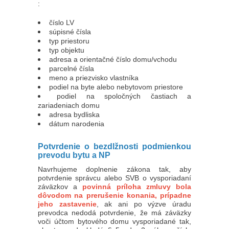
:
číslo LV
súpisné čísla
typ priestoru
typ objektu
adresa a orientačné číslo domu/vchodu
parcelné čísla
meno a priezvisko vlastníka
podiel na byte alebo nebytovom priestore
podiel na spoločných častiach a
zariadeniach domu
adresa bydliska
dátum narodenia
Potvrdenie o bezdlžnosti podmienkou
prevodu bytu a NP
Navrhujeme doplnenie zákona tak, aby
potvrdenie správcu alebo SVB o vysporiadaní
záväzkov a
povinná príloha zmluvy bola
dôvodom na prerušenie konania, prípadne
jeho zastavenie
, ak ani po výzve úradu
prevodca nedodá potvrdenie, že má záväzky
voči účtom bytového domu vysporiadané tak,