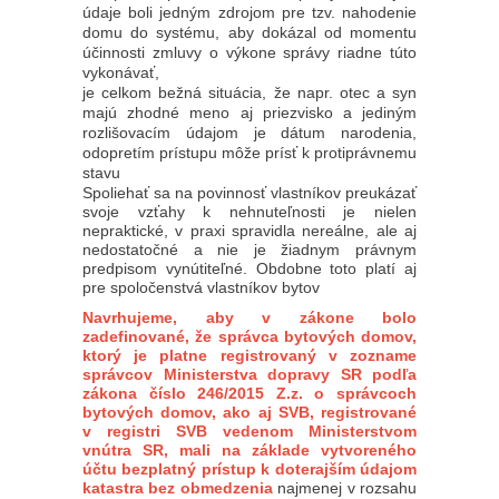
údaje boli jedným zdrojom pre tzv. nahodenie
domu do systému, aby dokázal od momentu
účinnosti zmluvy o výkone správy riadne túto
vykonávať,
je celkom bežná situácia, že napr. otec a syn
majú zhodné meno aj priezvisko a jediným
rozlišovacím údajom je dátum narodenia,
odopretím prístupu môže prísť k protiprávnemu
stavu
Spoliehať sa na povinnosť vlastníkov preukázať
svoje vzťahy k nehnuteľnosti je nielen
nepraktické, v praxi spravidla nereálne, ale aj
nedostatočné a nie je žiadnym právnym
predpisom vynútiteľné. Obdobne toto platí aj
pre spoločenstvá vlastníkov bytov
Navrhujeme, aby v zákone bolo
zadefinované, že správca bytových domov,
ktorý je platne registrovaný v zozname
správcov Ministerstva dopravy SR podľa
zákona číslo 246/2015 Z.z. o správcoch
bytových domov, ako aj SVB, registrované
v registri SVB vedenom Ministerstvom
vnútra SR, mali na základe vytvoreného
účtu bezplatný prístup k doterajším údajom
katastra bez obmedzenia
najmenej v rozsahu