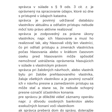
správca v súlade s § 9 ods. 3 cit. z. je
oprávnený na spracovanie údajov, ktoré sú dne
s prístupné v údajoch katastra.
správca je povinný udržiavať databázu
vlastníkov aktuálnu a odňatím prístupu nebude
môcť toto právo aktívne realizovať
správca je zodpovedný za právne úkony
vlastníkov, napr. ich hlasovanie a musí ho
realizovať tak, aby hlasovali vždy len vlastníci,
čo pri odňatí prístupu a zmenách vlastníctva
počas hlasovania alebo v krátkom časovom
úseku pred hlasovaním môže spôsobiť
nemožnosť ustráženia oprávnenia hlasujúcich
v súlade s vlastníckym právom
správca pri žalobných návrhoch, alebo vlastník
bytu pri žalobe prehlasovaného vlastníka,
žaluje všetkých vlastníkov a je povinný označiť
ich v návrhu presne a zamedzením prístupu sa
môže stať a stane sa, že nebude schopný
presne označiť účastníkov konania
pre správcu je dôležité vidieť záznamy operátu
napr. z dôvodu osobných bankrotov alebo
exekučných konaní voči vlastníkom
ak správca preberá dom do správy, doterajšie