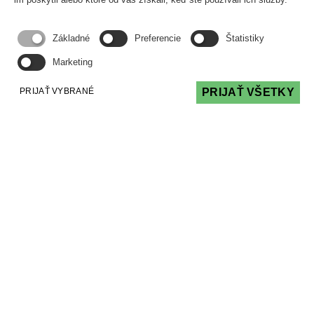
Základné
Preferencie
Štatistiky
Ako na predkupné právo garážového státia
Marketing
ČLÁNKY
10 Apr 2026
PRIJAŤ VYBRANÉ
PRIJAŤ VŠETKY
V bytových domoch je pomerne bežnou
súčasťou aj garážové státie, ktoré je súčasťou
priestoru, nazvaného a zapísaného ako garáž.
Ten, kto státie nadobudol často podlieha mylnej
predstave, že s ním môže nakladať ako sa mu
zachce...
Čítať viac