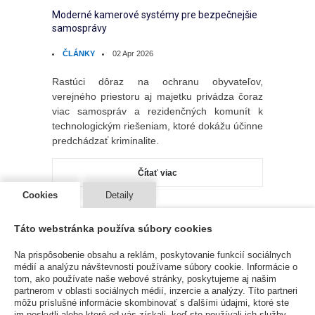
Moderné kamerové systémy pre bezpečnejšie
samosprávy
ČLÁNKY
02 Apr 2026
Rastúci dôraz na ochranu obyvateľov,
verejného priestoru aj majetku privádza čoraz
viac samospráv a rezidenčných komunít k
technologickým riešeniam, ktoré dokážu účinne
predchádzať kriminalite.
Čítať viac
Cookies
Detaily
Táto webstránka používa súbory cookies
Na prispôsobenie obsahu a reklám, poskytovanie funkcií sociálnych
médií a analýzu návštevnosti používame súbory cookie. Informácie o
tom, ako používate naše webové stránky, poskytujeme aj našim
partnerom v oblasti sociálnych médií, inzercie a analýzy. Títo partneri
môžu príslušné informácie skombinovať s ďalšími údajmi, ktoré ste
im poskytli alebo ktoré od vás získali, keď ste používali ich služby.