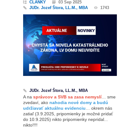
ČLÁNKY
03 Sep 2025
JUDr. Jozef Štora, LL.M., MBA
1743
JUDr. Jozef Štora, LL.M., MBA
A na
správcov a SVB sa zasa nemyslí
… sme
zvedaví, ako
nahodia nové domy a budú
udržiavať aktuálnu evidenciu
… okrem nás
zatiaľ (3.9.2025, pripomienky je možné pridať
do 10.9.2025) nikto pripomienky nepridal...
nikto!!!!