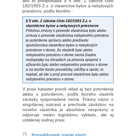
ako to predpokladá § 5 ods. 2 zákona číslo
182/1993 Z.z. o vlastníctve bytov a nebytových
priestorov, podľa ktorého :
§ 5 ods. 2 zákona číslo 182/1993 Z.z. o
vlastníctve bytov a nebytových priestorov
Prílohou zmluvy o prevode vlastníctva bytu alebo
zmluvy o prevode vlastníctva nebytového priestoru
je potvrdenie správcu alebo predsedu
spoločenstva vlastníkov bytov a nebytových
priestorov v dome, že vlastník bytu alebo
nebytového priestoru v dome nemá žiadne
nedoplatky na úhradách za plnenia spojené s
užívaním bytu alebo nebytového priestoru v dome
a na tvorbe fondu prevádzky, údržby a opráv; to
neplatí, ak ide o prvý prevod vlastníctva bytu alebo
nebytového priestoru v dome.
V praxi kataster povolí vklad aj bez potvrdenia
alebo s potvrdením, podľa ktorého vlastník
záväzky vysporiadané nemá. Právny názor o
singulárnej sukcesii a prechode záväzkov na
nového vlastníka je absolútne nesprávny a
odporuje nielen logickému výkladu, ale aj
ustálenej súdnej praxi.
Konsolidované znenie návrh