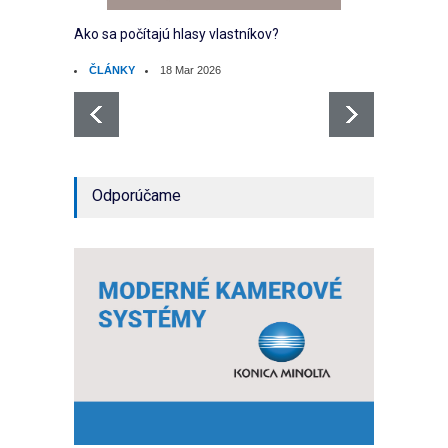
Ako sa počítajú hlasy vlastníkov?
Ako sp
ČLÁNKY
18 Mar 2026
ČLÁ
Odporúčame