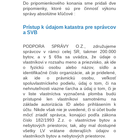
Do pripomienkového konania sme pridali dve
pripomienky, ktoré sú pre činnosť výkonu
správy absolútne kľúčové :
Prístup k údajom katastra pre správcov
a SVB
PODPORA SPRÁVY O.Z., združujeme
správcov v rámci celej SR, takmer 200.000
bytov, a v § 69a sa uvádza, že údaje o
vlastníkovi v rozsahu meno a priezvisko, ak ide
o fyzickú osobu alebo názov, sídlo a
identifikačné číslo organizácie, ak je pridelené,
ak ide o právnickú osobu, veľkosť
spoluvlastníckeho podielu, údaj o tom, či na
nehnuteľnosti viazne ťarcha a údaj o tom, či je
v liste vlastníctva vyznačená plomba budú
prístupné len vlastníkovi samotnému na
základe autorizácia ID alebo prihlásením k
účtu. Nikde však nie je uvedené, či si účet bude
môcť zriadiť správca, konajúci podľa zákona
číslo 182/1993 Z.z. o vlastníctve bytov a
nebytových priestorov, tak, aby mal dostupné
všetky LV vrátane doterajších údajov o
vlastníkoch bytov a nebytových priestorov.